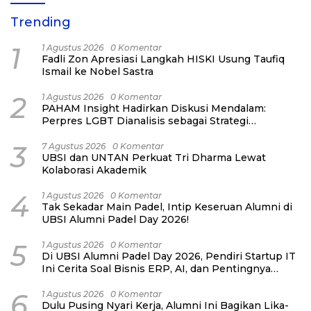
Trending
1
1 Agustus 2026
0 Komentar
Fadli Zon Apresiasi Langkah HISKI Usung Taufiq
Ismail ke Nobel Sastra
2
1 Agustus 2026
0 Komentar
PAHAM Insight Hadirkan Diskusi Mendalam:
Perpres LGBT Dianalisis sebagai Strategi
Pertahanan Negara Bukan Ancaman Individual
3
7 Agustus 2026
0 Komentar
UBSI dan UNTAN Perkuat Tri Dharma Lewat
Kolaborasi Akademik
4
1 Agustus 2026
0 Komentar
Tak Sekadar Main Padel, Intip Keseruan Alumni di
UBSI Alumni Padel Day 2026!
5
1 Agustus 2026
0 Komentar
Di UBSI Alumni Padel Day 2026, Pendiri Startup IT
Ini Cerita Soal Bisnis ERP, AI, dan Pentingnya
Network Alumni
6
1 Agustus 2026
0 Komentar
Dulu Pusing Nyari Kerja, Alumni Ini Bagikan Lika-