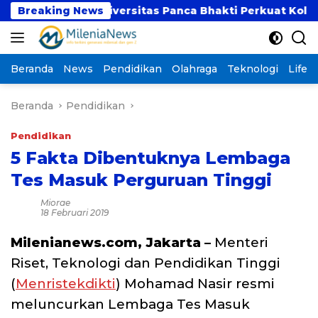
Langsung
 dan Universitas Panca Bhakti Perkuat Kolaborasi Ak
Breaking News
ke
konten
Beranda
News
Pendidikan
Olahraga
Teknologi
Lifest
Beranda
Pendidikan
Pendidikan
5 Fakta Dibentuknya Lembaga
Tes Masuk Perguruan Tinggi
Miorae
18 Februari 2019
Milenianews.com, Jakarta –
Menteri
Riset, Teknologi dan Pendidikan Tinggi
(
Menristekdikti
) Mohamad Nasir resmi
meluncurkan Lembaga Tes Masuk