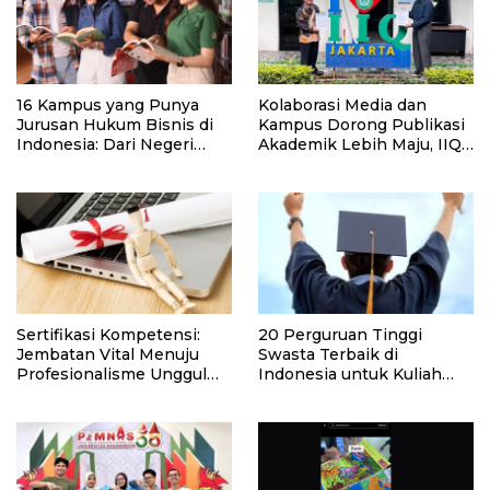
16 Kampus yang Punya
Kolaborasi Media dan
Jurusan Hukum Bisnis di
Kampus Dorong Publikasi
Indonesia: Dari Negeri
Akademik Lebih Maju, IIQ
Hingga Swasta Unggulan
Resmi Teken MoU dengan
MileniaNews
Sertifikasi Kompetensi:
20 Perguruan Tinggi
Jembatan Vital Menuju
Swasta Terbaik di
Profesionalisme Unggul
Indonesia untuk Kuliah
dan Mutu Pendidikan
2026
Tinggi