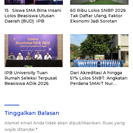
15 Siswa SMA Bina Insani
60 Ribu Lolos SNBP 2026
Lolos Beasiswa Utusan
Tak Daftar Ulang, Faktor
Daerah (BUD) IPB
Ekonomi Jadi Sorotan
IPB University Tuan
Dari Akreditasi A hingga
Rumah Seleksi Terpusat
51% Lolos SNBT: Angkatan
Beasiswa ADik 2026
Perdana SMAIT Nur
Hikmah Bekasi Menembus
Peta Sekolah Unggulan
Jawa Barat
Tinggalkan Balasan
Alamat email Anda tidak akan dipublikasikan.
Ruas yang
wajib ditandai
*