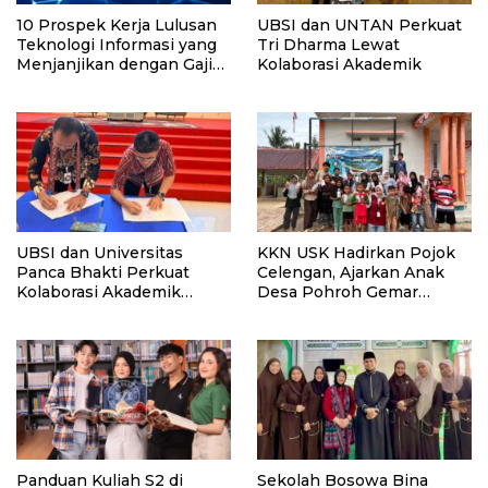
10 Prospek Kerja Lulusan
UBSI dan UNTAN Perkuat
Teknologi Informasi yang
Tri Dharma Lewat
Menjanjikan dengan Gaji
Kolaborasi Akademik
Kompetitif di Era Digital
UBSI dan Universitas
KKN USK Hadirkan Pojok
Panca Bhakti Perkuat
Celengan, Ajarkan Anak
Kolaborasi Akademik
Desa Pohroh Gemar
Lewat Program PKM
Menabung
Panduan Kuliah S2 di
Sekolah Bosowa Bina