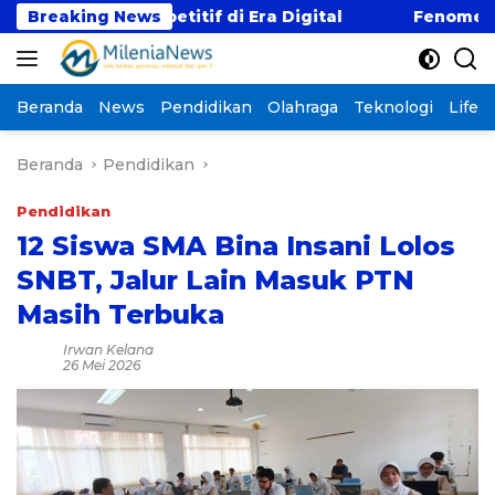
Langsung
 Kompetitif di Era Digital
Breaking News
Fenomena “Kabur Aja
ke
konten
Beranda
News
Pendidikan
Olahraga
Teknologi
Lifest
Beranda
Pendidikan
Pendidikan
12 Siswa SMA Bina Insani Lolos
SNBT, Jalur Lain Masuk PTN
Masih Terbuka
Irwan Kelana
26 Mei 2026