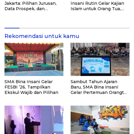
Jakarta: Pilihan Jurusan,
Insani Rutin Gelar Kajian
Data Prospek, dan
Islam untuk Orang Tua,
Rekomendasi Kampus
Alumni, dan Masyarakat
Umum
Rekomendasi untuk kamu
SMA Bina Insani Gelar
Sambut Tahun Ajaran
FESBI ’26, Tampilkan
Baru, SMA Bina insani
Ekskul Wajib dan Pilihan
Gelar Pertemuan Orangtua
Siswa Kelas X