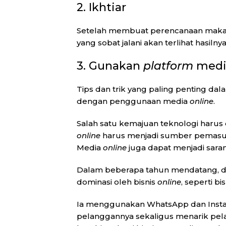
2. Ikhtiar
Setelah membuat perencanaan maka so
yang sobat jalani akan terlihat hasilnya
3. Gunakan
platform
media
Tips dan trik yang paling penting da
dengan penggunaan media
online
.
Salah satu kemajuan teknologi harus
online
harus menjadi sumber pemasu
Media
online
juga dapat menjadi sarana
Dalam beberapa tahun mendatang, dap
dominasi oleh bisnis
online
, seperti bi
Ia menggunakan WhatsApp dan Inst
pelanggannya sekaligus menarik pe