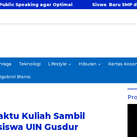
r Optimal
Siswa Baru SMP dan SMA Bina Insani I
hraga
Teknologi
Lifestyle
Hiburan
Kertas Koso
gobrol Bisnis
Pro
ktu Kuliah Sambil
siswa UIN Gusdur