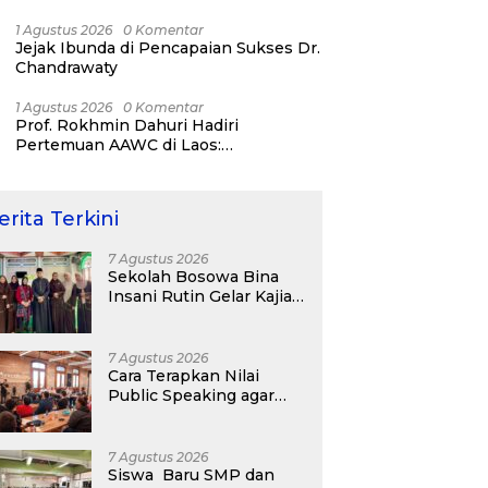
Strategi Karier dan Personal Branding
1 Agustus 2026
0 Komentar
Jejak Ibunda di Pencapaian Sukses Dr.
Chandrawaty
1 Agustus 2026
0 Komentar
Prof. Rokhmin Dahuri Hadiri
Pertemuan AAWC di Laos:
Memperkuat Kerja Sama Asia-Pasifik
untuk Ketahanan Air dan Iklim
erita Terkini
7 Agustus 2026
Sekolah Bosowa Bina
Insani Rutin Gelar Kajian
Islam untuk Orang Tua,
Alumni, dan Masyarakat
Umum
7 Agustus 2026
Cara Terapkan Nilai
Public Speaking agar
Optimal
7 Agustus 2026
Siswa Baru SMP dan