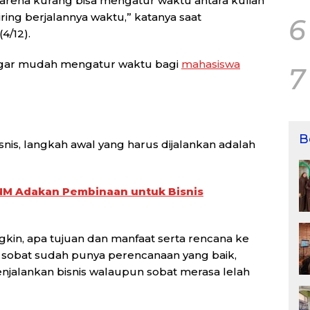
arena kurang bisa mengatur waktu antara kuliah
eiring berjalannya waktu,” katanya saat
6
(4/12).
ia agar mudah mengatur waktu bagi
mahasiswa
7
B
isnis, langkah awal yang harus dijalankan adalah
UNM Adakan Pembinaan untuk Bisnis
in, apa tujuan dan manfaat serta rencana ke
a sobat sudah punya perencanaan yang baik,
jalankan bisnis walaupun sobat merasa lelah