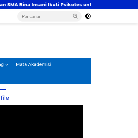
kuti Psikotes untuk Pemetaaan Diagnostik Awal
ng
Mata Akademisi
file