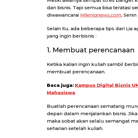
Meski awalnya sempat stres banget k
dan bisnis. Tapi semua bisa teratasi s
diwawancarai
Milenianews.com
, Senin 
Selain itu, ada beberapa tips dari L
yang ingin berbisnis :
1. Membuat perencanaan
Ketika kalian ingin kuliah sambil berb
membuat perencanaan.
Baca juga:
Kampus Digital Bisnis 
Mahasiswa
Buatlah perencanaan sematang mungk
depan dalam menjalankan bisnis. Jik
maka sobat akan selalu semangat men
seharian setelah kuliah.