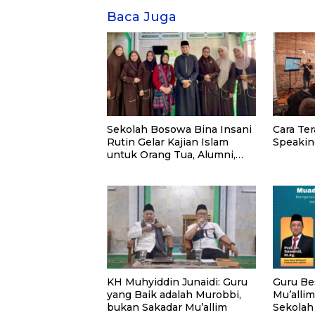
Baca Juga
Sekolah Bosowa Bina Insani
Cara Ter
Rutin Gelar Kajian Islam
Speakin
untuk Orang Tua, Alumni,
dan Masyarakat Umum
KH Muhyiddin Junaidi: Guru
Guru Be
yang Baik adalah Murobbi,
Mu’allim
bukan Sakadar Mu’allim
Sekolah