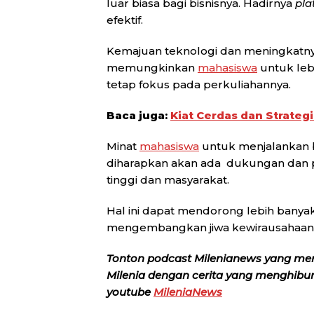
luar biasa bagi bisnisnya. Hadirnya
pla
efektif.
Kemajuan teknologi dan meningkatn
memungkinkan
mahasiswa
untuk leb
tetap fokus pada perkuliahannya.
Baca juga:
Kiat Cerdas dan Strateg
Minat
mahasiswa
untuk menjalankan b
diharapkan akan ada dukungan dan p
tinggi dan masyarakat.
Hal ini dapat mendorong lebih banya
mengembangkan jiwa kewirausahaan y
Tonton podcast Milenianews yang me
Milenia dengan cerita yang menghibur, 
youtube
MileniaNews