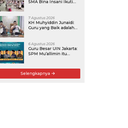
SMA Bina Insani Ikuti
Psikotes untuk
Pemetaaan Diagnostik
Awal
7 Agustus 2026
KH Muhyiddin Junaidi:
Guru yang Baik adalah
Murobbi, bukan Sakadar
Mu’allim
6 Agustus 2026
Guru Besar UIN Jakarta:
SPM Mu’allimin itu
Bukan Entitas Sekolah
atau Madrasah
Selengkapnya