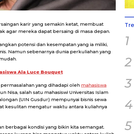
rsaingan karir yang semakin ketat, membuat
Tr
k agar mereka dapat bersaing di masa depan.
1
kan potensi dan kesempatan yang ia miliki,
snis. Namun sebenarnya dunia perkuliahan yang
2
 mudah.
hasiswa Ala Luce Bouquet
3
 permasalahan yang dihadapi oleh
mahasiswa
tun Nisa, salah satu mahasiswi Universitas Islam
longan (UIN Gusdur) mempunyai bisnis sewa
4
at kesulitan mengatur waktu antara kuliahnya
5
an berbagai kondisi yang bikin kita semangat.