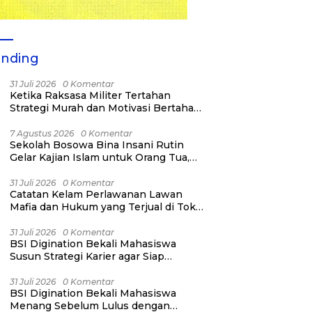
ending
31 Juli 2026
0 Komentar
Ketika Raksasa Militer Tertahan
Strategi Murah dan Motivasi Bertahan
Hidup
7 Agustus 2026
0 Komentar
Sekolah Bosowa Bina Insani Rutin
Gelar Kajian Islam untuk Orang Tua,
Alumni, dan Masyarakat Umum
31 Juli 2026
0 Komentar
Catatan Kelam Perlawanan Lawan
Mafia dan Hukum yang Terjual di Toko
Kelontong
31 Juli 2026
0 Komentar
BSI Digination Bekali Mahasiswa
Susun Strategi Karier agar Siap
Menang Sebelum Lulus
31 Juli 2026
0 Komentar
BSI Digination Bekali Mahasiswa
Menang Sebelum Lulus dengan