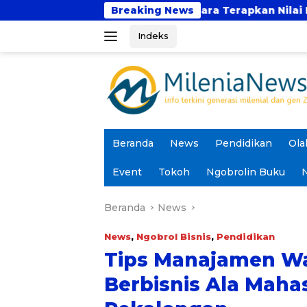
Langsung
t Umum
Cara Terapkan Nilai Public Speaking aga
Breaking News
ke
Indeks
konten
Beranda
News
Pendidikan
Ola
Event
Tokoh
Ngobrolin Buku
N
Beranda
News
News
,
Ngobrol Bisnis
,
Pendidikan
Tips Manajamen Wa
Berbisnis Ala Maha