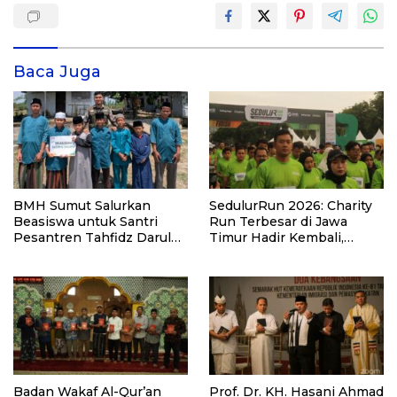
Baca Juga
BMH Sumut Salurkan
SedulurRun 2026: Charity
Beasiswa untuk Santri
Run Terbesar di Jawa
Pesantren Tahfidz Darul
Timur Hadir Kembali,
Hijrah Deli Serdang
Targetkan 3.000 Peserta
untuk Dukung Pendidikan
Santri dan Guru Honorer
Badan Wakaf Al-Qur’an
Prof. Dr. KH. Hasani Ahmad