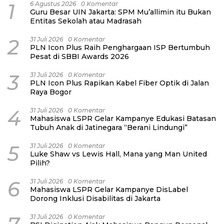
1
6 Agustus 2026
0 Komentar
Guru Besar UIN Jakarta: SPM Mu’allimin itu Bukan
Entitas Sekolah atau Madrasah
2
31 Juli 2026
0 Komentar
PLN Icon Plus Raih Penghargaan ISP Bertumbuh
Pesat di SBBI Awards 2026
3
31 Juli 2026
0 Komentar
PLN Icon Plus Rapikan Kabel Fiber Optik di Jalan
Raya Bogor
4
31 Juli 2026
0 Komentar
Mahasiswa LSPR Gelar Kampanye Edukasi Batasan
Tubuh Anak di Jatinegara “Berani Lindungi”
5
31 Juli 2026
0 Komentar
Luke Shaw vs Lewis Hall, Mana yang Man United
Pilih?
6
31 Juli 2026
0 Komentar
Mahasiswa LSPR Gelar Kampanye DisLabel
Dorong Inklusi Disabilitas di Jakarta
31 Juli 2026
0 Komentar