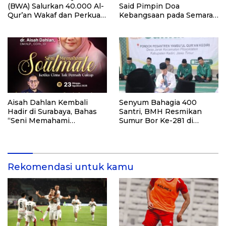
(BWA) Salurkan 40.000 Al-
Said Pimpin Doa
Qur’an Wakaf dan Perkuat
Kebangsaan pada Semarak
Pemberdayaan Masyarakat
HUT Kemerdekaan RI Ke-
di Kalimantan Barat
81 di Kementerian Imigrasi
dan Pemasyarakatan RI
Aisah Dahlan Kembali
Senyum Bahagia 400
Hadir di Surabaya, Bahas
Santri, BMH Resmikan
“Seni Memahami
Sumur Bor Ke-281 di
Soulmate: Ketika Cinta Tak
Ponpes Yambu’ul Quran
Pernah Cukup”
Kediri
Rekomendasi untuk kamu