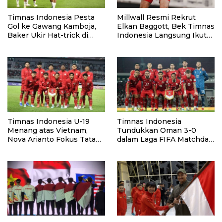
Timnas Indonesia Pesta
Millwall Resmi Rekrut
Gol ke Gawang Kamboja,
Elkan Baggott, Bek Timnas
Baker Ukir Hat-trick di
Indonesia Langsung Ikut
Debutnya
Pramusim
Timnas Indonesia U-19
Timnas Indonesia
Menang atas Vietnam,
Tundukkan Oman 3-0
Nova Arianto Fokus Tatap
dalam Laga FIFA Matchday
Semifinal
di GBK