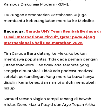
Kampus Diakoneia Modern (KDM).
Dukungan Kementerian Pertahanan RI juga
membantu keberangkatan mereka ke Meksiko.
Baca juga:
Garuda UNY Team Kembali Berlaga di
Lusail International Circuit, Qatar pada Ajang
Internasional Shell Eco-marathon 2026
Tim Garuda Baru datang ke Meksiko bukan
membawa popularitas. Tidak ada pemain dengan
jutaan followers. Dan tidak ada selebrasi yang
sengaja dibuat viral. Tidak ada podcast motivasi
setelah pertandingan. Yang mereka bawa hanya
disiplin, kerja keras, dan mimpi untuk mengubah
hidup.
Samuel Steven Siagian tampil tenang di bawah
mistar. Deno Mazra Rasyid dan Aryo Topan Artha