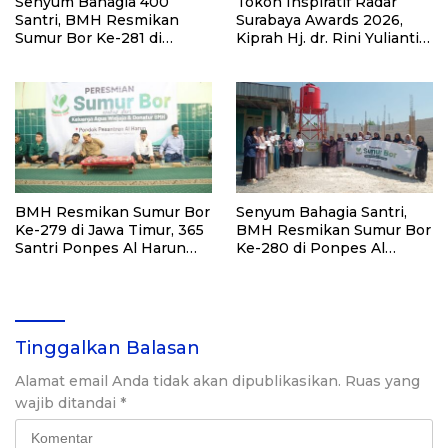
Senyum Bahagia 400
Tokoh Inspiratif Radar
Santri, BMH Resmikan
Surabaya Awards 2026,
Sumur Bor Ke-281 di
Kiprah Hj. dr. Rini Yulianti
Ponpes Yambu’ul Quran
Hadirkan Manfaat hingga
Kediri
Pelosok Bersama BMH
BMH Resmikan Sumur Bor
Senyum Bahagia Santri,
Ke-279 di Jawa Timur, 365
BMH Resmikan Sumur Bor
Santri Ponpes Al Harun
Ke-280 di Ponpes Al
Kediri Kini Nikmati Air
Qudsiyah Putri
Bersih
Tinggalkan Balasan
Alamat email Anda tidak akan dipublikasikan.
Ruas yang
wajib ditandai
*