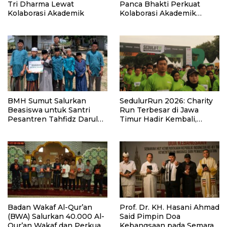
Tri Dharma Lewat
Panca Bhakti Perkuat
Kolaborasi Akademik
Kolaborasi Akademik
Lewat Program PKM
BMH Sumut Salurkan
SedulurRun 2026: Charity
Beasiswa untuk Santri
Run Terbesar di Jawa
Pesantren Tahfidz Darul
Timur Hadir Kembali,
Hijrah Deli Serdang
Targetkan 3.000 Peserta
untuk Dukung Pendidikan
Santri dan Guru Honorer
Badan Wakaf Al-Qur’an
Prof. Dr. KH. Hasani Ahmad
(BWA) Salurkan 40.000 Al-
Said Pimpin Doa
Qur’an Wakaf dan Perkuat
Kebangsaan pada Semarak