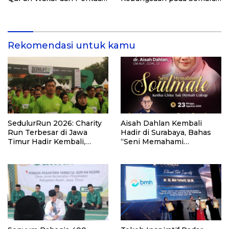
Pemberdayaan Masyarakat
HUT Kemerdekaan RI Ke-
di Kalimantan Barat
81 di Kementerian Imigrasi
dan Pemasyarakatan RI
Rekomendasi untuk kamu
SedulurRun 2026: Charity
Aisah Dahlan Kembali
Run Terbesar di Jawa
Hadir di Surabaya, Bahas
Timur Hadir Kembali,
“Seni Memahami
Targetkan 3.000 Peserta
Soulmate: Ketika Cinta Tak
untuk Dukung Pendidikan
Pernah Cukup”
Santri dan Guru Honorer