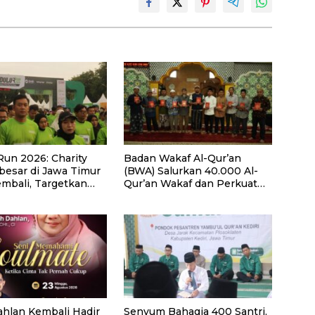
Run 2026: Charity
Badan Wakaf Al-Qur’an
besar di Jawa Timur
(BWA) Salurkan 40.000 Al-
embali, Targetkan
Qur’an Wakaf dan Perkuat
eserta untuk
Pemberdayaan Masyarakat
Pendidikan Santri
di Kalimantan Barat
u Honorer
ahlan Kembali Hadir
Senyum Bahagia 400 Santri,