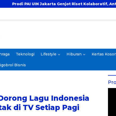
arta Genjot Riset Kolaboratif, Antar 4 Proposal ke Komp
hraga
Teknologi
Lifestyle
Hiburan
Kertas Koso
gobrol Bisnis
Pro
Dorong Lagu Indonesia
ak di TV Setiap Pagi