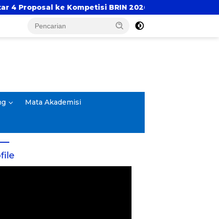
etisi BRIN 2026
SedulurRun 2026: Charity Run Te
ng
Mata Akademisi
file