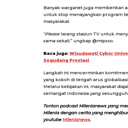
Banyak warganet juga memberikan apr
untuk stop menayangkan program tele
masyarakat.
“
Please
larang stasiun TV untuk men
sama sekali,” ungkap @mipsxo.
Baca juga:
Wisudawati Cyber Univer
Segudang Prestasi
Langkah ini mencerminkan komitme
yang kokoh di tengah arus globalisasi,
Melalui kebijakan ini, masyarakat di
semangat Indonesia yang sesungguh
Tonton podcast Milenianews yang me
Milenia dengan cerita yang menghibur, 
youtube
Milenianews
.