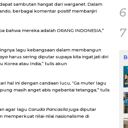
dapat sambutan hangat dari warganet. Dalam
6
do, berbagai komentar positif membanjiri
7
 lupa bahwa mereka adalah ORANG INDONESIA,”
ntingnya lagu kebangsaan dalam membangun
Raya
harus sering diputar supaya kita ingat jati diri
B
u Korea atau India,” tulis akun
 hal ini dengan candaan lucu, “Ga muter lagu
ung masih anget abis ngebantai tetangga,” tulis
an agar lagu
Garuda Pancasila
juga diputar
 memperkuat nilai-nilai nasionalisme di