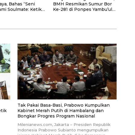
aya, Bahas “Seni
BMH Resmikan Sumur Bor
i Soulmate: Ketika
Ke-281 di Ponpes Yambu’ul
ak Pernah Cukup”
Quran Kediri
Tak Pakai Basa-Basi, Prabowo Kumpulkan
tik
Kabinet Merah Putih di Hambalang dan
Bongkar Progres Program Nasional
Milenianews.com, Jakarta – Presiden Republik
Indonesia Prabowo Subianto mengumpulkan