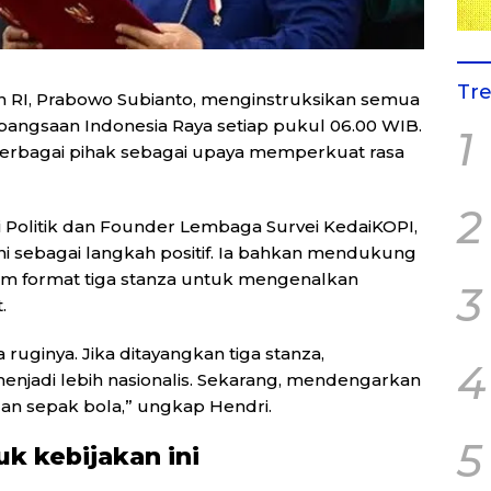
Tr
n RI, Prabowo Subianto, menginstruksikan semua
bangsaan Indonesia Raya setiap pukul 06.00 WIB.
1
 berbagai pihak sebagai upaya memperkuat rasa
2
si Politik dan Founder Lembaga Survei KedaiKOPI,
 ini sebagai langkah positif. Ia bahkan mendukung
am format tiga stanza untuk mengenalkan
3
.
 ruginya. Jika ditayangkan tiga stanza,
4
enjadi lebih nasionalis. Sekarang, mendengarkan
an sepak bola,” ungkap Hendri.
5
k kebijakan ini