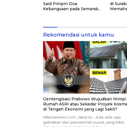
Said Pimpin Doa
di Surab
Kebangsaan pada Semarak
Memaham
HUT Kemerdekaan RI Ke-81
Cinta T
di Kementerian Imigrasi dan
Pemasyarakatan RI
Rekomendasi untuk kamu
Gentengisasi Prabowo Wujudkan Mimpi
Rumah ASRI atau Sekedar Proyek Kosme
di Tengah Ekonomi yang Lagi Sakit?
Milenianews.com, Jakarta – Ada-ada saja
gebrakan dari pemerintah pusat yang bikin