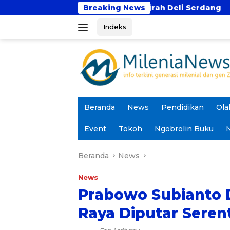
Langsung
idz Darul Hijrah Deli Serdang
Breaking News
Prodi PAI UIN Jak
ke
Indeks
konten
Beranda
News
Pendidikan
Ola
Event
Tokoh
Ngobrolin Buku
N
Beranda
News
News
Prabowo Subianto 
Raya Diputar Serent