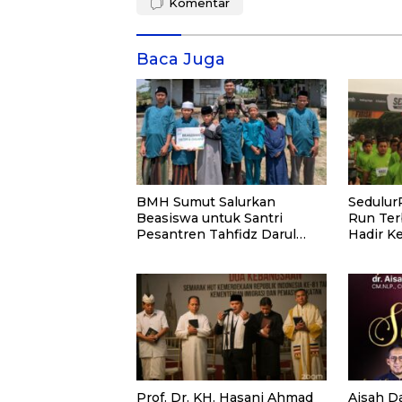
Komentar
Baca Juga
BMH Sumut Salurkan
Sedulur
Beasiswa untuk Santri
Run Ter
Pesantren Tahfidz Darul
Hadir K
Hijrah Deli Serdang
3.000 P
Dukung 
dan Gur
Prof. Dr. KH. Hasani Ahmad
Aisah D