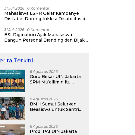
31 Juli 2026
0 Komentar
Mahasiswa LSPR Gelar Kampanye
DisLabel Dorong Inklusi Disabilitas di
Jakarta
31 Juli 2026
0 Komentar
BSI Digination Ajak Mahasiswa
Bangun Personal Branding dan Bijak
Bermedia Sosial Sejak Kuliah
erita Terkini
6 Agustus 2026
Guru Besar UIN Jakarta:
SPM Mu’allimin itu
Bukan Entitas Sekolah
atau Madrasah
6 Agustus 2026
BMH Sumut Salurkan
Beasiswa untuk Santri
Pesantren Tahfidz Darul
Hijrah Deli Serdang
6 Agustus 2026
Prodi PAI UIN Jakarta