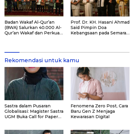
Badan Wakaf Al-Qur’an
Prof. Dr. KH. Hasani Ahmad
(BWA) Salurkan 40.000 Al-
Said Pimpin Doa
Qur’an Wakaf dan Perkuat
Kebangsaan pada Semarak
Pemberdayaan Masyarakat
HUT Kemerdekaan RI Ke-
di Kalimantan Barat
81 di Kementerian Imigrasi
dan Pemasyarakatan RI
Rekomendasi untuk kamu
Sastra dalam Pusaran
Fenomena Zero Post, Cara
Globalisasi: Magister Sastra
Baru Gen Z Menjaga
UGM Buka Call for Papers
Kewarasan Digital
Diseminasi Internasional
2026