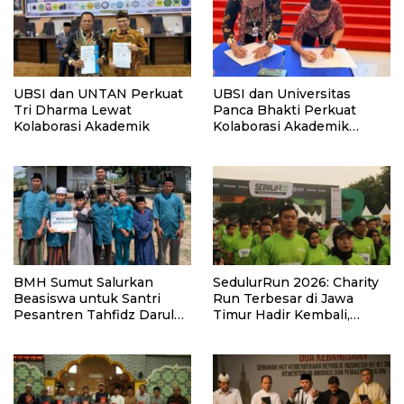
UBSI dan UNTAN Perkuat
UBSI dan Universitas
Tri Dharma Lewat
Panca Bhakti Perkuat
Kolaborasi Akademik
Kolaborasi Akademik
Lewat Program PKM
BMH Sumut Salurkan
SedulurRun 2026: Charity
Beasiswa untuk Santri
Run Terbesar di Jawa
Pesantren Tahfidz Darul
Timur Hadir Kembali,
Hijrah Deli Serdang
Targetkan 3.000 Peserta
untuk Dukung Pendidikan
Santri dan Guru Honorer