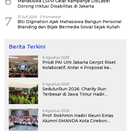
6
Mahasiswa LSPR Gelar Kampanye DisLabel
Dorong Inklusi Disabilitas di Jakarta
7
31 Juli 2026
0 Komentar
BSI Digination Ajak Mahasiswa Bangun Personal
Branding dan Bijak Bermedia Sosial Sejak Kuliah
Berita Terkini
6 Agustus 2026
Prodi PAI UIN Jakarta Genjot Riset
Kolaboratif, Antar 4 Proposal ke
Kompetisi BRIN 2026
6 Agustus 2026
SedulurRun 2026: Charity Run
Terbesar di Jawa Timur Hadir
Kembali, Targetkan 3.000 Peserta
untuk Dukung Pendidikan Santri dan
Guru Honorer
6 Agustus 2026
Prof. Rokhmin Hadiri Reuni Emas
Alumni SMANDA Kota Cirebon
Angkatan 76: 50 Tahun Lalu Kita