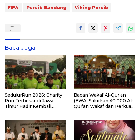
FIFA
Persib Bandung
Viking Persib
Baca Juga
SedulurRun 2026: Charity
Badan Wakaf Al-Qur’an
Run Terbesar di Jawa
(BWA) Salurkan 40.000 Al-
Timur Hadir Kembali,
Qur’an Wakaf dan Perkuat
Targetkan 3.000 Peserta
Pemberdayaan Masyarakat
untuk Dukung Pendidikan
di Kalimantan Barat
Santri dan Guru Honorer