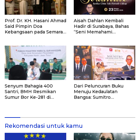
Prof. Dr. KH. Hasani Ahmad
Aisah Dahlan Kembali
Said Pimpin Doa
Hadir di Surabaya, Bahas
Kebangsaan pada Semarak
“Seni Memahami
HUT Kemerdekaan RI Ke-
Soulmate: Ketika Cinta Tak
81 di Kementerian Imigrasi
Pernah Cukup”
dan Pemasyarakatan RI
Senyum Bahagia 400
Dari Peluncuran Buku
Santri, BMH Resmikan
Menuju Kedaulatan
Sumur Bor Ke-281 di
Bangsa: Sumitro
Ponpes Yambu’ul Quran
Djojohadikusumo, UU
Kediri
Perekonomian Nasional,
dan Jalan Menuju
Indonesia Emas 2045
Rekomendasi untuk kamu