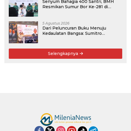
Senyum Bahagia 400 Santri, BMH
Resmikan Sumur Bor Ke-281 di
Ponpes Yambu’ul Quran Kediri
5 Agustus 2026
Dari Peluncuran Buku Menuju
Kedaulatan Bangsa: Sumitro
Djojohadikusumo, UU Perekonomian
Nasional, dan Jalan Menuju Indonesia
Emas 2045
Selengkapnya