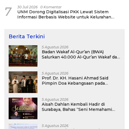
7
30 Juli 2026
0 Komentar
UNM Dorong Digitalisasi PKK Lewat Sistem
Informasi Berbasis Website untuk Kelurahan
Cipinang Melayu
Berita Terkini
5 Agustus 2026
Badan Wakaf Al-Qur’an (BWA)
Salurkan 40.000 Al-Qur’an Wakaf dan
Perkuat Pemberdayaan Masyarakat
di Kalimantan Barat
5 Agustus 2026
Prof. Dr. KH. Hasani Ahmad Said
Pimpin Doa Kebangsaan pada
Semarak HUT Kemerdekaan RI Ke-81
di Kementerian Imigrasi dan
Pemasyarakatan RI
5 Agustus 2026
Aisah Dahlan Kembali Hadir di
Surabaya, Bahas “Seni Memahami
Soulmate: Ketika Cinta Tak Pernah
Cukup”
5 Agustus 2026