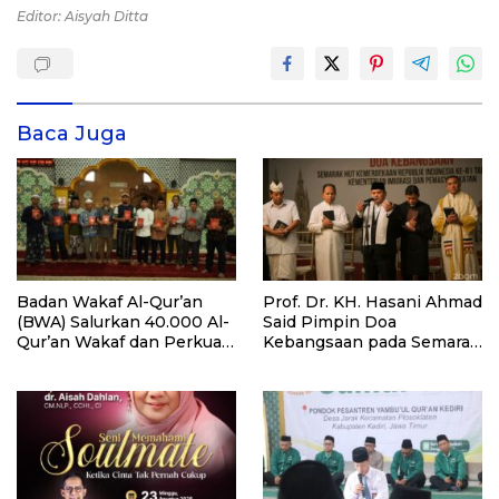
Editor: Aisyah Ditta
Baca Juga
Badan Wakaf Al-Qur’an
Prof. Dr. KH. Hasani Ahmad
(BWA) Salurkan 40.000 Al-
Said Pimpin Doa
Qur’an Wakaf dan Perkuat
Kebangsaan pada Semarak
Pemberdayaan Masyarakat
HUT Kemerdekaan RI Ke-
di Kalimantan Barat
81 di Kementerian Imigrasi
dan Pemasyarakatan RI