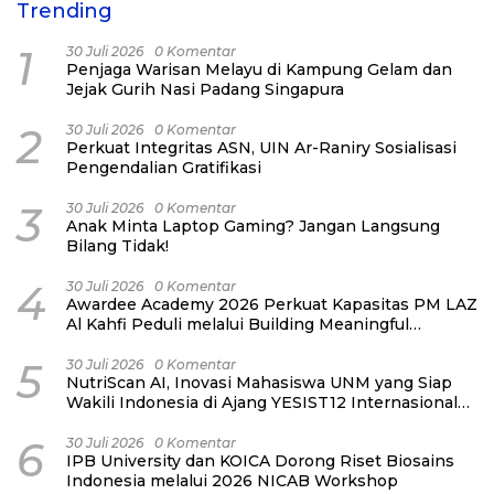
Trending
1
30 Juli 2026
0 Komentar
Penjaga Warisan Melayu di Kampung Gelam dan
Jejak Gurih Nasi Padang Singapura
2
30 Juli 2026
0 Komentar
Perkuat Integritas ASN, UIN Ar-Raniry Sosialisasi
Pengendalian Gratifikasi
3
30 Juli 2026
0 Komentar
Anak Minta Laptop Gaming? Jangan Langsung
Bilang Tidak!
4
30 Juli 2026
0 Komentar
Awardee Academy 2026 Perkuat Kapasitas PM LAZ
Al Kahfi Peduli melalui Building Meaningful
Connections
5
30 Juli 2026
0 Komentar
NutriScan AI, Inovasi Mahasiswa UNM yang Siap
Wakili Indonesia di Ajang YESIST12 Internasional
2026
6
30 Juli 2026
0 Komentar
IPB University dan KOICA Dorong Riset Biosains
Indonesia melalui 2026 NICAB Workshop