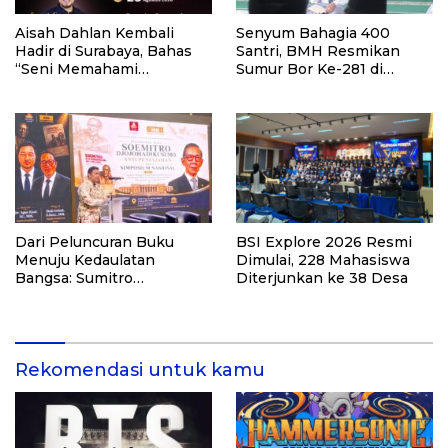
Aisah Dahlan Kembali
Senyum Bahagia 400
Hadir di Surabaya, Bahas
Santri, BMH Resmikan
“Seni Memahami
Sumur Bor Ke-281 di
Soulmate: Ketika Cinta Tak
Ponpes Yambu’ul Quran
Pernah Cukup”
Kediri
Dari Peluncuran Buku
BSI Explore 2026 Resmi
Menuju Kedaulatan
Dimulai, 228 Mahasiswa
Bangsa: Sumitro
Diterjunkan ke 38 Desa
Djojohadikusumo, UU
Perekonomian Nasional,
dan Jalan Menuju
Indonesia Emas 2045
Rekomendasi untuk kamu