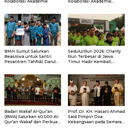
Kolaborasi Akademik
Kolaborasi Akademik
Lewat Program PKM
BMH Sumut Salurkan
SedulurRun 2026: Charity
Beasiswa untuk Santri
Run Terbesar di Jawa
Pesantren Tahfidz Darul
Timur Hadir Kembali,
Hijrah Deli Serdang
Targetkan 3.000 Peserta
untuk Dukung Pendidikan
Santri dan Guru Honorer
Badan Wakaf Al-Qur’an
Prof. Dr. KH. Hasani Ahmad
(BWA) Salurkan 40.000 Al-
Said Pimpin Doa
Qur’an Wakaf dan Perkuat
Kebangsaan pada Semarak
Pemberdayaan Masyarakat
HUT Kemerdekaan RI Ke-