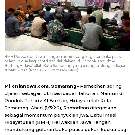
BMH Perwakilan Jawa Tengah mendukung kegiatan buka puasa
pekan kedua bagi santri dan dai-daiyah di Pondok Tahfidz Al
Burhan, Hidayatullah Kota Semarang yang dirangkai dengan kajian
ruhani, Ahad (1/3/2026). (Foto: Dok BMH)
Milenianews.com, Semarang–
Ramadhan sering
dijalani sebagai rutinitas ibadah tahunan. Namun di
Pondok Tahfidz Al Burhan, Hidayatullah Kota
Semarang, Ahad (1/3/26), Ramadhan ditegaskan
sebagai momentum penyucian jiwa. Baitul Maal
Hidayatullah (BMH) Perwakilan Jawa Tengah
mendukung gelaran buka puasa pekan kedua bagi