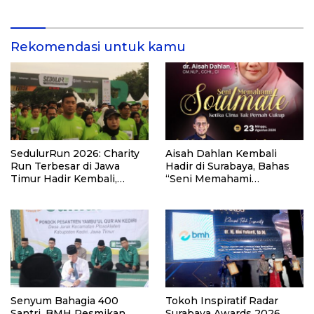
di Kalimantan Barat
81 di Kementerian Imigrasi
dan Pemasyarakatan RI
Rekomendasi untuk kamu
SedulurRun 2026: Charity
Aisah Dahlan Kembali
Run Terbesar di Jawa
Hadir di Surabaya, Bahas
Timur Hadir Kembali,
“Seni Memahami
Targetkan 3.000 Peserta
Soulmate: Ketika Cinta Tak
untuk Dukung Pendidikan
Pernah Cukup”
Santri dan Guru Honorer
Senyum Bahagia 400
Tokoh Inspiratif Radar
Santri, BMH Resmikan
Surabaya Awards 2026,