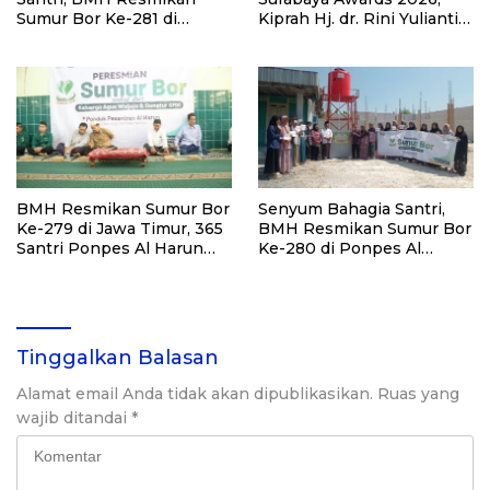
Sumur Bor Ke-281 di
Kiprah Hj. dr. Rini Yulianti
Ponpes Yambu’ul Quran
Hadirkan Manfaat hingga
Kediri
Pelosok Bersama BMH
BMH Resmikan Sumur Bor
Senyum Bahagia Santri,
Ke-279 di Jawa Timur, 365
BMH Resmikan Sumur Bor
Santri Ponpes Al Harun
Ke-280 di Ponpes Al
Kediri Kini Nikmati Air
Qudsiyah Putri
Bersih
Tinggalkan Balasan
Alamat email Anda tidak akan dipublikasikan.
Ruas yang
wajib ditandai
*