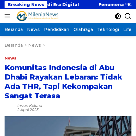
Langsung
if di Era Digital
Breaking News
Fenomena “Kabur Aja Dulu”: 
ke
konten
Beranda
News
Pendidikan
Olahraga
Teknologi
Lifest
Beranda
News
News
Komunitas Indonesia di Abu
Dhabi Rayakan Lebaran: Tidak
Ada THR, Tapi Kekompakan
Sangat Terasa
Irwan Kelana
2 April 2025