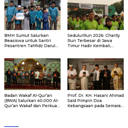
BMH Sumut Salurkan
SedulurRun 2026: Charity
Beasiswa untuk Santri
Run Terbesar di Jawa
Pesantren Tahfidz Darul
Timur Hadir Kembali,
Hijrah Deli Serdang
Targetkan 3.000 Peserta
untuk Dukung Pendidikan
Santri dan Guru Honorer
Badan Wakaf Al-Qur’an
Prof. Dr. KH. Hasani Ahmad
(BWA) Salurkan 40.000 Al-
Said Pimpin Doa
Qur’an Wakaf dan Perkuat
Kebangsaan pada Semarak
Pemberdayaan Masyarakat
HUT Kemerdekaan RI Ke-
di Kalimantan Barat
81 di Kementerian Imigrasi
dan Pemasyarakatan RI