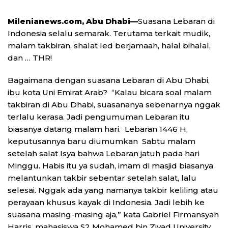
Milenianews.com, Abu Dhabi—
Suasana Lebaran di
Indonesia selalu semarak. Terutama terkait mudik,
malam takbiran, shalat Ied berjamaah, halal bihalal,
dan … THR!
Bagaimana dengan suasana Lebaran di Abu Dhabi,
ibu kota Uni Emirat Arab? “Kalau bicara soal malam
takbiran di Abu Dhabi, suasananya sebenarnya nggak
terlalu kerasa. Jadi pengumuman Lebaran itu
biasanya datang malam hari. Lebaran 1446 H,
keputusannya baru diumumkan Sabtu malam
setelah salat Isya bahwa Lebaran jatuh pada hari
Minggu. Habis itu ya sudah, imam di masjid biasanya
melantunkan takbir sebentar setelah salat, lalu
selesai. Nggak ada yang namanya takbir keliling atau
perayaan khusus kayak di Indonesia. Jadi lebih ke
suasana masing-masing aja,” kata Gabriel Firmansyah
Harris, mahasiswa S2 Mohamed bin Ziyad University