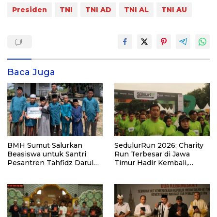
Presiden
TNI
TNI AD
TNI AL
TNI AU
Baca Juga
BMH Sumut Salurkan
SedulurRun 2026: Charity
Beasiswa untuk Santri
Run Terbesar di Jawa
Pesantren Tahfidz Darul
Timur Hadir Kembali,
Hijrah Deli Serdang
Targetkan 3.000 Peserta
untuk Dukung Pendidikan
Santri dan Guru Honorer