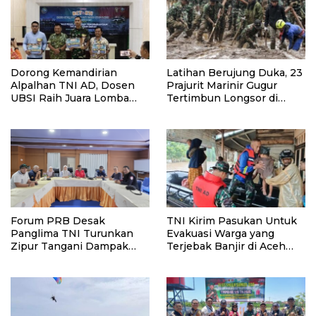
Dorong Kemandirian
Latihan Berujung Duka, 23
Alpalhan TNI AD, Dosen
Prajurit Marinir Gugur
UBSI Raih Juara Lomba
Tertimbun Longsor di
Karya Cipta Teknologi
Cisarua
Dislitbangad
Forum PRB Desak
TNI Kirim Pasukan Untuk
Panglima TNI Turunkan
Evakuasi Warga yang
Zipur Tangani Dampak
Terjebak Banjir di Aceh
Bencana Banjir Aceh
Utara