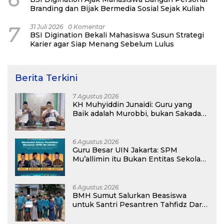
Branding dan Bijak Bermedia Sosial Sejak Kuliah
7
31 Juli 2026
0 Komentar
BSI Digination Bekali Mahasiswa Susun Strategi
Karier agar Siap Menang Sebelum Lulus
Berita Terkini
7 Agustus 2026
KH Muhyiddin Junaidi: Guru yang
Baik adalah Murobbi, bukan Sakadar
Mu’allim
6 Agustus 2026
Guru Besar UIN Jakarta: SPM
Mu’allimin itu Bukan Entitas Sekolah
atau Madrasah
6 Agustus 2026
BMH Sumut Salurkan Beasiswa
untuk Santri Pesantren Tahfidz Darul
Hijrah Deli Serdang