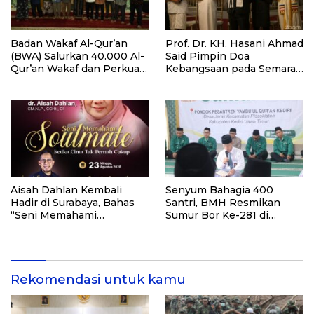
Badan Wakaf Al-Qur’an
Prof. Dr. KH. Hasani Ahmad
(BWA) Salurkan 40.000 Al-
Said Pimpin Doa
Qur’an Wakaf dan Perkuat
Kebangsaan pada Semarak
Pemberdayaan Masyarakat
HUT Kemerdekaan RI Ke-
di Kalimantan Barat
81 di Kementerian Imigrasi
dan Pemasyarakatan RI
Aisah Dahlan Kembali
Senyum Bahagia 400
Hadir di Surabaya, Bahas
Santri, BMH Resmikan
“Seni Memahami
Sumur Bor Ke-281 di
Soulmate: Ketika Cinta Tak
Ponpes Yambu’ul Quran
Pernah Cukup”
Kediri
Rekomendasi untuk kamu