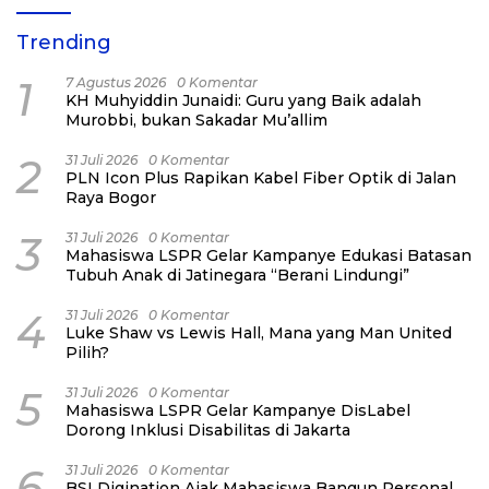
Trending
1
7 Agustus 2026
0 Komentar
KH Muhyiddin Junaidi: Guru yang Baik adalah
Murobbi, bukan Sakadar Mu’allim
2
31 Juli 2026
0 Komentar
PLN Icon Plus Rapikan Kabel Fiber Optik di Jalan
Raya Bogor
3
31 Juli 2026
0 Komentar
Mahasiswa LSPR Gelar Kampanye Edukasi Batasan
Tubuh Anak di Jatinegara “Berani Lindungi”
4
31 Juli 2026
0 Komentar
Luke Shaw vs Lewis Hall, Mana yang Man United
Pilih?
5
31 Juli 2026
0 Komentar
Mahasiswa LSPR Gelar Kampanye DisLabel
Dorong Inklusi Disabilitas di Jakarta
6
31 Juli 2026
0 Komentar
BSI Digination Ajak Mahasiswa Bangun Personal