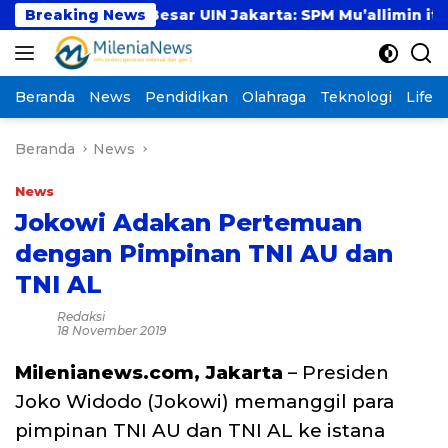
Langsung
Breaking News
Guru Besar UIN Jakarta: SPM Mu’allimin itu Bukan E
ke
konten
Beranda
News
Pendidikan
Olahraga
Teknologi
Lifest
Beranda
News
News
Jokowi Adakan Pertemuan
dengan Pimpinan TNI AU dan
TNI AL
Redaksi
18 November 2019
Milenianews.com, Jakarta
– Presiden
Joko Widodo (Jokowi) memanggil para
pimpinan TNI AU dan TNI AL ke istana