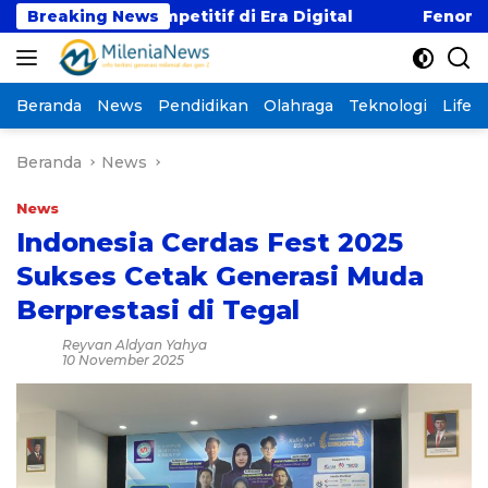
Langsung
 Gaji Kompetitif di Era Digital
Breaking News
Fenomena “Kabu
ke
konten
Beranda
News
Pendidikan
Olahraga
Teknologi
Lifest
Beranda
News
News
Indonesia Cerdas Fest 2025
Sukses Cetak Generasi Muda
Berprestasi di Tegal
Reyvan Aldyan Yahya
10 November 2025