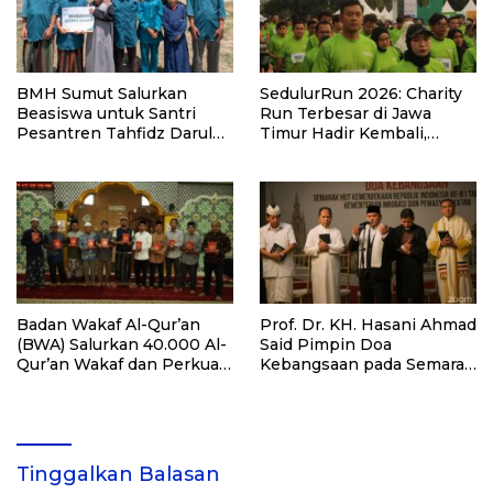
BMH Sumut Salurkan
SedulurRun 2026: Charity
Beasiswa untuk Santri
Run Terbesar di Jawa
Pesantren Tahfidz Darul
Timur Hadir Kembali,
Hijrah Deli Serdang
Targetkan 3.000 Peserta
untuk Dukung Pendidikan
Santri dan Guru Honorer
Badan Wakaf Al-Qur’an
Prof. Dr. KH. Hasani Ahmad
(BWA) Salurkan 40.000 Al-
Said Pimpin Doa
Qur’an Wakaf dan Perkuat
Kebangsaan pada Semarak
Pemberdayaan Masyarakat
HUT Kemerdekaan RI Ke-
di Kalimantan Barat
81 di Kementerian Imigrasi
dan Pemasyarakatan RI
Tinggalkan Balasan