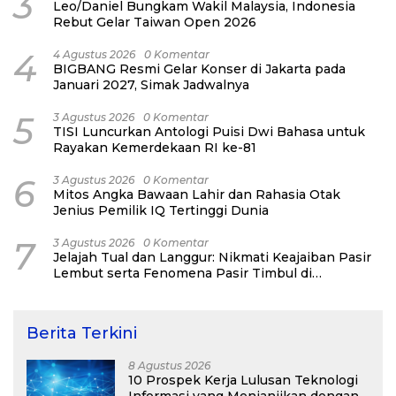
3
Leo/Daniel Bungkam Wakil Malaysia, Indonesia
Rebut Gelar Taiwan Open 2026
4
4 Agustus 2026
0 Komentar
BIGBANG Resmi Gelar Konser di Jakarta pada
Januari 2027, Simak Jadwalnya
5
3 Agustus 2026
0 Komentar
TISI Luncurkan Antologi Puisi Dwi Bahasa untuk
Rayakan Kemerdekaan RI ke-81
6
3 Agustus 2026
0 Komentar
Mitos Angka Bawaan Lahir dan Rahasia Otak
Jenius Pemilik IQ Tertinggi Dunia
7
3 Agustus 2026
0 Komentar
Jelajah Tual dan Langgur: Nikmati Keajaiban Pasir
Lembut serta Fenomena Pasir Timbul di
Kepulauan Kei
Berita Terkini
8 Agustus 2026
10 Prospek Kerja Lulusan Teknologi
Informasi yang Menjanjikan dengan