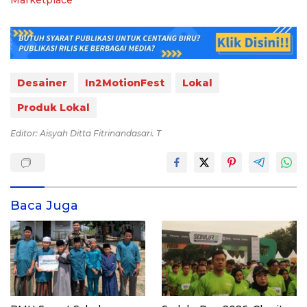
Desainer
In2MotionFest
Lokal
Produk Lokal
Editor: Aisyah Ditta Fitrinandasari. T
Baca Juga