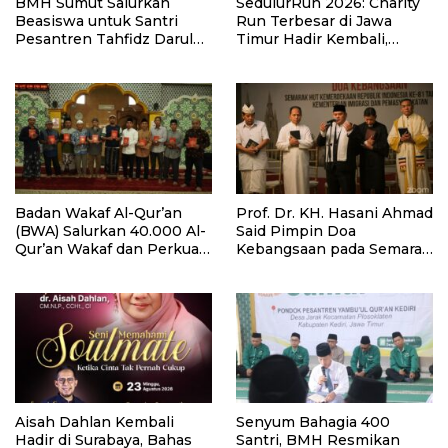
BMH Sumut Salurkan
SedulurRun 2026: Charity
Beasiswa untuk Santri
Run Terbesar di Jawa
Pesantren Tahfidz Darul
Timur Hadir Kembali,
Hijrah Deli Serdang
Targetkan 3.000 Peserta
untuk Dukung Pendidikan
Santri dan Guru Honorer
Badan Wakaf Al-Qur’an
Prof. Dr. KH. Hasani Ahmad
(BWA) Salurkan 40.000 Al-
Said Pimpin Doa
Qur’an Wakaf dan Perkuat
Kebangsaan pada Semarak
Pemberdayaan Masyarakat
HUT Kemerdekaan RI Ke-
di Kalimantan Barat
81 di Kementerian Imigrasi
dan Pemasyarakatan RI
Aisah Dahlan Kembali
Senyum Bahagia 400
Hadir di Surabaya, Bahas
Santri, BMH Resmikan