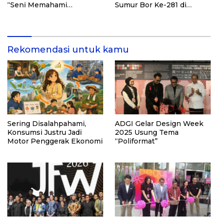
“Seni Memahami
Sumur Bor Ke-281 di
Soulmate: Ketika Cinta Tak
Ponpes Yambu’ul Quran
Pernah Cukup”
Kediri
Rekomendasi untuk kamu
Sering Disalahpahami,
ADGI Gelar Design Week
Konsumsi Justru Jadi
2025 Usung Tema
Motor Penggerak Ekonomi
“Poliformat”