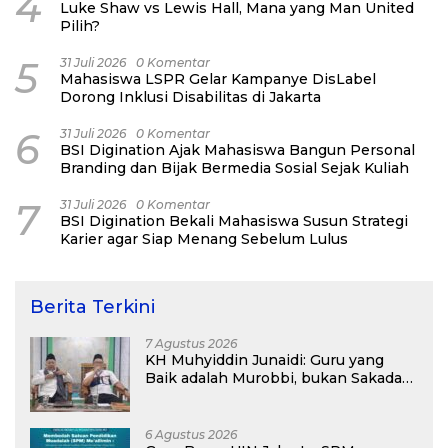
4
Luke Shaw vs Lewis Hall, Mana yang Man United
Pilih?
5
31 Juli 2026
0 Komentar
Mahasiswa LSPR Gelar Kampanye DisLabel
Dorong Inklusi Disabilitas di Jakarta
6
31 Juli 2026
0 Komentar
BSI Digination Ajak Mahasiswa Bangun Personal
Branding dan Bijak Bermedia Sosial Sejak Kuliah
7
31 Juli 2026
0 Komentar
BSI Digination Bekali Mahasiswa Susun Strategi
Karier agar Siap Menang Sebelum Lulus
Berita Terkini
7 Agustus 2026
KH Muhyiddin Junaidi: Guru yang
Baik adalah Murobbi, bukan Sakadar
Mu’allim
6 Agustus 2026