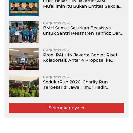
Guru Besar UIN Jakarta: SPM
Mu’allimin itu Bukan Entitas Sekolah
atau Madrasah
6 Agustus 2026
BMH Sumut Salurkan Beasiswa
untuk Santri Pesantren Tahfidz Darul
Hijrah Deli Serdang
6 Agustus 2026
Prodi PAI UIN Jakarta Genjot Riset
Kolaboratif, Antar 4 Proposal ke
Kompetisi BRIN 2026
6 Agustus 2026
SedulurRun 2026: Charity Run
Terbesar di Jawa Timur Hadir
Kembali, Targetkan 3.000 Peserta
untuk Dukung Pendidikan Santri dan
Guru Honorer
Selengkapnya