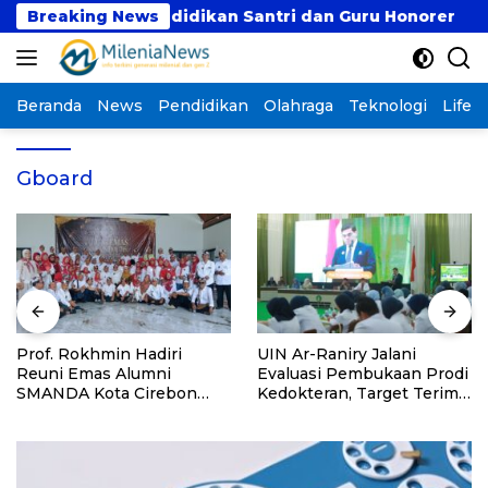
Langsung
tuk Dukung Pendidikan Santri dan Guru Honorer
Breaking News
ke
konten
Beranda
News
Pendidikan
Olahraga
Teknologi
Lifest
Gboard
Prof. Rokhmin Hadiri
UIN Ar-Raniry Jalani
Reuni Emas Alumni
Evaluasi Pembukaan Prodi
SMANDA Kota Cirebon
Kedokteran, Target Terima
Angkatan 76: 50 Tahun
Mahasiswa Baru Tahun Ini
Lalu Kita Pernah Bersama