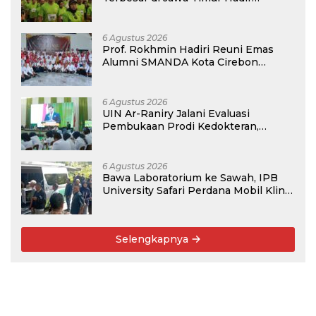
Kembali, Targetkan 3.000 Peserta
untuk Dukung Pendidikan Santri dan
Guru Honorer
6 Agustus 2026
Prof. Rokhmin Hadiri Reuni Emas
Alumni SMANDA Kota Cirebon
Angkatan 76: 50 Tahun Lalu Kita
Pernah Bersama
6 Agustus 2026
UIN Ar-Raniry Jalani Evaluasi
Pembukaan Prodi Kedokteran,
Target Terima Mahasiswa Baru
Tahun Ini
6 Agustus 2026
Bawa Laboratorium ke Sawah, IPB
University Safari Perdana Mobil Klinik
Tanaman
Selengkapnya