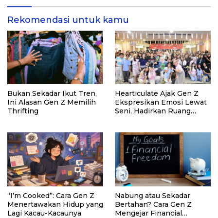
dan Pemasyarakatan RI
Rekomendasi untuk kamu
Bukan Sekadar Ikut Tren,
Hearticulate Ajak Gen Z
Ini Alasan Gen Z Memilih
Ekspresikan Emosi Lewat
Thrifting
Seni, Hadirkan Ruang
Aman untuk Jaga
Kesehatan Mental
“I’m Cooked”: Cara Gen Z
Nabung atau Sekadar
Menertawakan Hidup yang
Bertahan? Cara Gen Z
Lagi Kacau-Kacaunya
Mengejar Financial