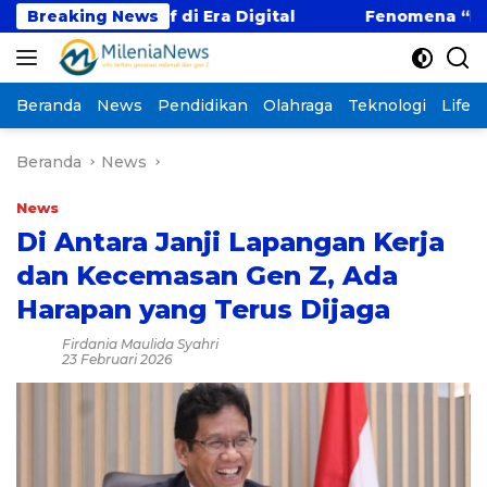
Langsung
petitif di Era Digital
Breaking News
Fenomena “Kabur Aja Dul
ke
konten
Beranda
News
Pendidikan
Olahraga
Teknologi
Lifest
Beranda
News
News
Di Antara Janji Lapangan Kerja
dan Kecemasan Gen Z, Ada
Harapan yang Terus Dijaga
Firdania Maulida Syahri
23 Februari 2026