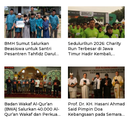
BMH Sumut Salurkan
SedulurRun 2026: Charity
Beasiswa untuk Santri
Run Terbesar di Jawa
Pesantren Tahfidz Darul
Timur Hadir Kembali,
Hijrah Deli Serdang
Targetkan 3.000 Peserta
untuk Dukung Pendidikan
Santri dan Guru Honorer
Badan Wakaf Al-Qur’an
Prof. Dr. KH. Hasani Ahmad
(BWA) Salurkan 40.000 Al-
Said Pimpin Doa
Qur’an Wakaf dan Perkuat
Kebangsaan pada Semarak
Pemberdayaan Masyarakat
HUT Kemerdekaan RI Ke-
di Kalimantan Barat
81 di Kementerian Imigrasi