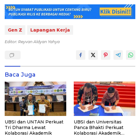
Gen Z
Lapangan Kerja
Editor: Reyvan Aldyan Yahya
Baca Juga
UBSI dan UNTAN Perkuat
UBSI dan Universitas
Tri Dharma Lewat
Panca Bhakti Perkuat
Kolaborasi Akademik
Kolaborasi Akademik
Lewat Program PKM