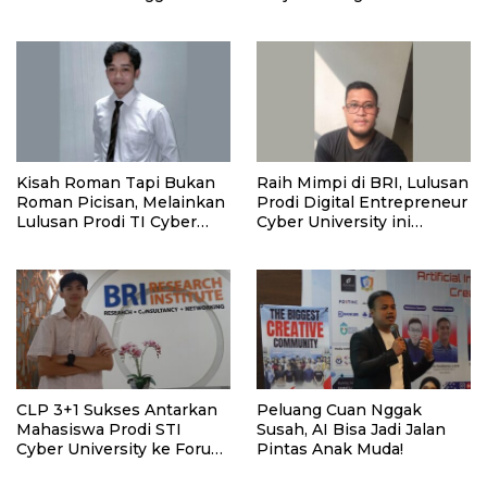
Transformasi Digital di BRI
Orangtua untuk Sesama
Kisah Roman Tapi Bukan
Raih Mimpi di BRI, Lulusan
Roman Picisan, Melainkan
Prodi Digital Entrepreneur
Lulusan Prodi TI Cyber
Cyber University ini
University yang Sukses di
Buktikan Potensinya!
Perbankan
CLP 3+1 Sukses Antarkan
Peluang Cuan Nggak
Mahasiswa Prodi STI
Susah, AI Bisa Jadi Jalan
Cyber University ke Forum
Pintas Anak Muda!
Internasional