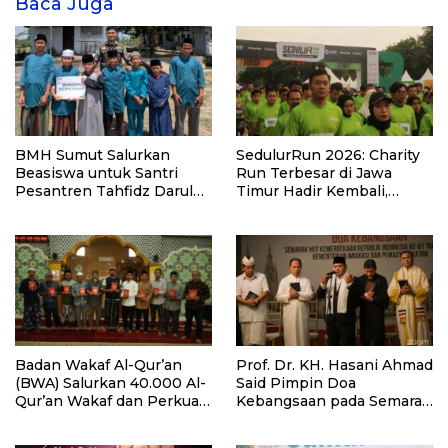
Baca Juga
BMH Sumut Salurkan
SedulurRun 2026: Charity
Beasiswa untuk Santri
Run Terbesar di Jawa
Pesantren Tahfidz Darul
Timur Hadir Kembali,
Hijrah Deli Serdang
Targetkan 3.000 Peserta
untuk Dukung Pendidikan
Santri dan Guru Honorer
Badan Wakaf Al-Qur’an
Prof. Dr. KH. Hasani Ahmad
(BWA) Salurkan 40.000 Al-
Said Pimpin Doa
Qur’an Wakaf dan Perkuat
Kebangsaan pada Semarak
Pemberdayaan Masyarakat
HUT Kemerdekaan RI Ke-
di Kalimantan Barat
81 di Kementerian Imigrasi