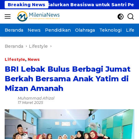
Langsung
Sumut Salurkan Beasiswa untuk Santri Pesantren Tahfid
Breaking News
ke
konten
Beranda
News
Pendidikan
Olahraga
Teknologi
Lifest
Beranda
Lifestyle
Lifestyle
,
News
BRI Lebak Bulus Berbagi Jumat
Berkah Bersama Anak Yatim di
Mizan Amanah
Muhammad Afrizal
17 Maret 2025