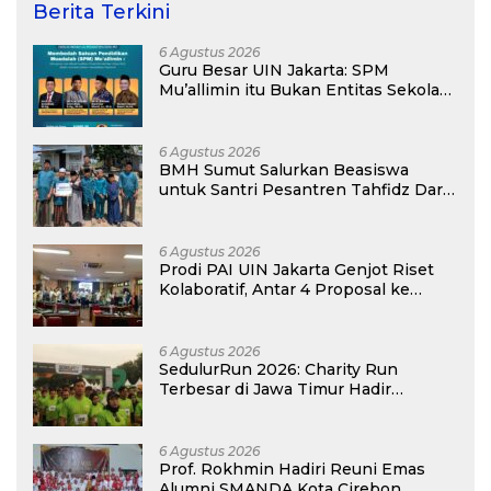
Berita Terkini
6 Agustus 2026
Guru Besar UIN Jakarta: SPM
Mu’allimin itu Bukan Entitas Sekolah
atau Madrasah
6 Agustus 2026
BMH Sumut Salurkan Beasiswa
untuk Santri Pesantren Tahfidz Darul
Hijrah Deli Serdang
6 Agustus 2026
Prodi PAI UIN Jakarta Genjot Riset
Kolaboratif, Antar 4 Proposal ke
Kompetisi BRIN 2026
6 Agustus 2026
SedulurRun 2026: Charity Run
Terbesar di Jawa Timur Hadir
Kembali, Targetkan 3.000 Peserta
untuk Dukung Pendidikan Santri dan
Guru Honorer
6 Agustus 2026
Prof. Rokhmin Hadiri Reuni Emas
Alumni SMANDA Kota Cirebon