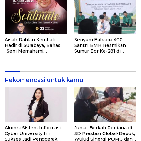
dan Pemasyarakatan RI
Aisah Dahlan Kembali
Senyum Bahagia 400
Hadir di Surabaya, Bahas
Santri, BMH Resmikan
“Seni Memahami
Sumur Bor Ke-281 di
Soulmate: Ketika Cinta Tak
Ponpes Yambu’ul Quran
Pernah Cukup”
Kediri
Rekomendasi untuk kamu
Alumni Sistem Informasi
Jumat Berkah Perdana di
Cyber University Ini
SD Prestasi Global-Depok,
Sukses Jadi Penggerak
Wujud Sinergi POMG dan