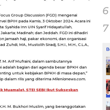
.
6
Focus Group Discussion (FGD) mengenai
rvei BPIH pada Kamis, 3 Oktober 2024. Acara ini
7
a: Syahida Inn UIN Syarif Hidayatullah,
Jakarta; Madinah; dan Jeddah. FGD ini dihadiri
n jamaah haji, pakar ekonomi, dan organisasi
uhdi, MA., Mustolih Siradj, S.H.I., M.H., C.L.A.,
B
 M. Arif Mufraini, dalam sambutannya
i adalah bagian dari agenda besar BPKH dan
 penting untuk kebijakan BPKH di masa depan,”
tip dalam rilis yang diterima
Milenianews.com.
 Muamalat, STEI SEBI Ikut Sukseskan
K.H. M. Bukhori Muslim, yang beranggotakan