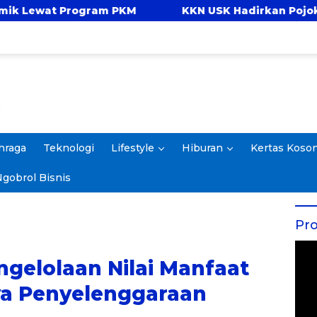
ram PKM
KKN USK Hadirkan Pojok Celengan, Aja
hraga
Teknologi
Lifestyle
Hiburan
Kertas Koso
gobrol Bisnis
Pro
gelolaan Nilai Manfaat
aya Penyelenggaraan