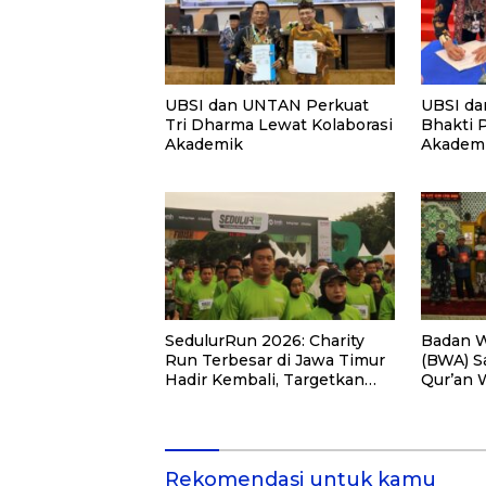
UBSI dan UNTAN Perkuat
UBSI da
Tri Dharma Lewat Kolaborasi
Bhakti 
Akademik
Akademi
PKM
SedulurRun 2026: Charity
Badan W
Run Terbesar di Jawa Timur
(BWA) S
Hadir Kembali, Targetkan
Qur’an 
3.000 Peserta untuk
Pemberd
Dukung Pendidikan Santri
di Kalim
dan Guru Honorer
Rekomendasi untuk kamu