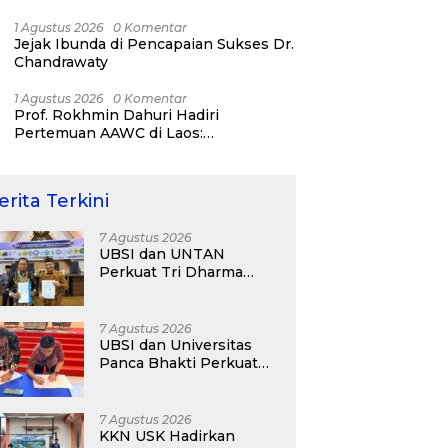
Strategi Karier dan Personal Branding
1 Agustus 2026
0 Komentar
Jejak Ibunda di Pencapaian Sukses Dr.
Chandrawaty
1 Agustus 2026
0 Komentar
Prof. Rokhmin Dahuri Hadiri
Pertemuan AAWC di Laos:
Memperkuat Kerja Sama Asia-Pasifik
untuk Ketahanan Air dan Iklim
erita Terkini
7 Agustus 2026
UBSI dan UNTAN
Perkuat Tri Dharma
Lewat Kolaborasi
Akademik
7 Agustus 2026
UBSI dan Universitas
Panca Bhakti Perkuat
Kolaborasi Akademik
Lewat Program PKM
7 Agustus 2026
KKN USK Hadirkan