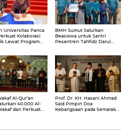
n Universitas Panca
BMH Sumut Salurkan
Perkuat Kolaborasi
Beasiswa untuk Santri
k Lewat Program
Pesantren Tahfidz Darul
Hijrah Deli Serdang
akaf Al-Qur’an
Prof. Dr. KH. Hasani Ahmad
alurkan 40.000 Al-
Said Pimpin Doa
Wakaf dan Perkuat
Kebangsaan pada Semarak
ayaan Masyarakat
HUT Kemerdekaan RI Ke-81
antan Barat
di Kementerian Imigrasi dan
Pemasyarakatan RI