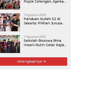
Pojok Celengan, Ajarkan
Anak Desa Pohroh
Gemar Menabung
7 Agustus 2026
Panduan Kuliah S2 di
Jakarta: Pilihan Jurusan,
Data Prospek, dan
Rekomendasi Kampus
7 Agustus 2026
Sekolah Bosowa Bina
Insani Rutin Gelar Kajian
Islam untuk Orang Tua,
Alumni, dan Masyarakat
Umum
Selengkapnya