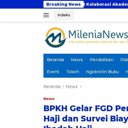
Langsung
Panca Bhakti Perkuat Kolaborasi Akademik Lewat Prog
Breaking News
ke
Indeks
konten
Beranda
News
Pendidikan
Ola
Event
Tokoh
Ngobrolin Buku
N
Beranda
News
News
BPKH Gelar FGD Pen
Haji dan Survei Bi