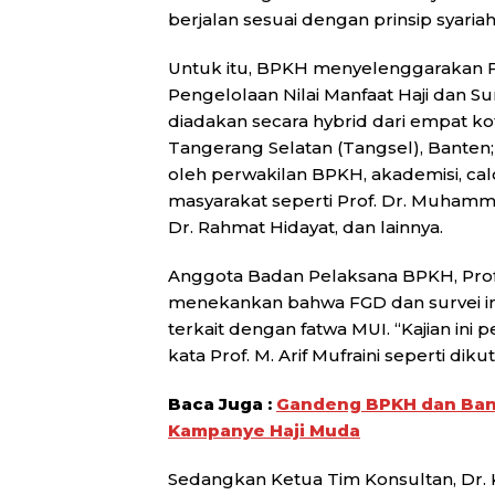
berjalan sesuai dengan prinsip syariah
Untuk itu, BPKH menyelenggarakan 
Pengelolaan Nilai Manfaat Haji dan Su
diadakan secara hybrid dari empat kot
Tangerang Selatan (Tangsel), Banten; 
oleh perwakilan BPKH, akademisi, calo
masyarakat seperti Prof. Dr. Muhammad Z
Dr. Rahmat Hidayat, dan lainnya.
Anggota Badan Pelaksana BPKH, Prof.
menekankan bahwa FGD dan survei in
terkait dengan fatwa MUI. “Kajian ini
kata Prof. M. Arif Mufraini seperti diku
Baca Juga :
Gandeng BPKH dan Bank
Kampanye Haji Muda
Sedangkan Ketua Tim Konsultan, Dr. 