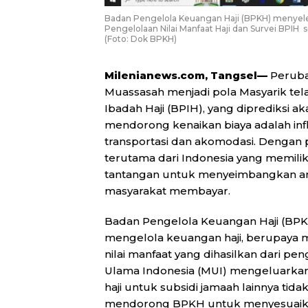
Badan Pengelola Keuangan Haji (BPKH) menyel
Pengelolaan Nilai Manfaat Haji dan Survei BPIH 
(Foto: Dok BPKH)
Milenianews.com, Tangsel—
Perubah
Muassasah menjadi pola Masyarik te
Ibadah Haji (BPIH), yang diprediksi a
mendorong kenaikan biaya adalah infl
transportasi dan akomodasi. Dengan p
terutama dari Indonesia yang memili
tantangan untuk menyeimbangkan a
masyarakat membayar.
Badan Pengelola Keuangan Haji (BPK
mengelola keuangan haji, berupaya 
nilai manfaat yang dihasilkan dari pe
Ulama Indonesia (MUI) mengeluarkan 
haji untuk subsidi jamaah lainnya tidak
mendorong BPKH untuk menyesuaika