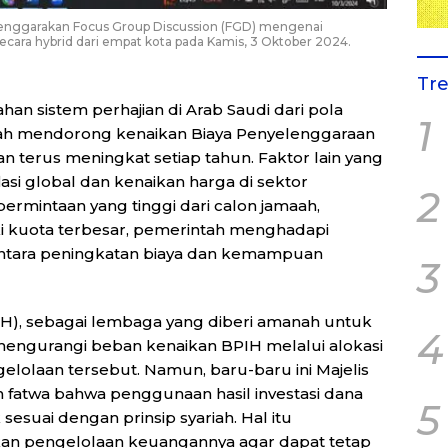
enggarakan Focus Group Discussion (FGD) mengenai
secara hybrid dari empat kota pada Kamis, 3 Oktober 2024.
Tr
an sistem perhajian di Arab Saudi dari pola
1
lah mendorong kenaikan Biaya Penyelenggaraan
kan terus meningkat setiap tahun. Faktor lain yang
asi global dan kenaikan harga di sektor
2
ermintaan yang tinggi dari calon jamaah,
ki kuota terbesar, pemerintah menghadapi
ntara peningkatan biaya dan kemampuan
3
H), sebagai lembaga yang diberi amanah untuk
4
mengurangi beban kenaikan BPIH melalui alokasi
ngelolaan tersebut. Namun, baru-baru ini Majelis
fatwa bahwa penggunaan hasil investasi dana
5
 sesuai dengan prinsip syariah. Hal itu
n pengelolaan keuangannya agar dapat tetap