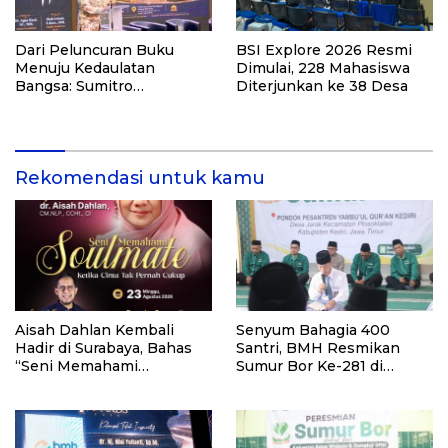
Dari Peluncuran Buku
BSI Explore 2026 Resmi
Menuju Kedaulatan
Dimulai, 228 Mahasiswa
Bangsa: Sumitro
Diterjunkan ke 38 Desa
Djojohadikusumo, UU
Perekonomian Nasional,
dan Jalan Menuju
Indonesia Emas 2045
Rekomendasi untuk kamu
Aisah Dahlan Kembali
Senyum Bahagia 400
Hadir di Surabaya, Bahas
Santri, BMH Resmikan
“Seni Memahami
Sumur Bor Ke-281 di
Soulmate: Ketika Cinta Tak
Ponpes Yambu’ul Quran
Pernah Cukup”
Kediri