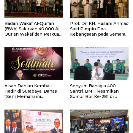
Badan Wakaf Al-Qur’an
Prof. Dr. KH. Hasani Ahmad
(BWA) Salurkan 40.000 Al-
Said Pimpin Doa
Qur’an Wakaf dan Perkuat
Kebangsaan pada Semarak
Pemberdayaan Masyarakat
HUT Kemerdekaan RI Ke-
di Kalimantan Barat
81 di Kementerian Imigrasi
dan Pemasyarakatan RI
Aisah Dahlan Kembali
Senyum Bahagia 400
Hadir di Surabaya, Bahas
Santri, BMH Resmikan
“Seni Memahami
Sumur Bor Ke-281 di
Soulmate: Ketika Cinta Tak
Ponpes Yambu’ul Quran
Pernah Cukup”
Kediri