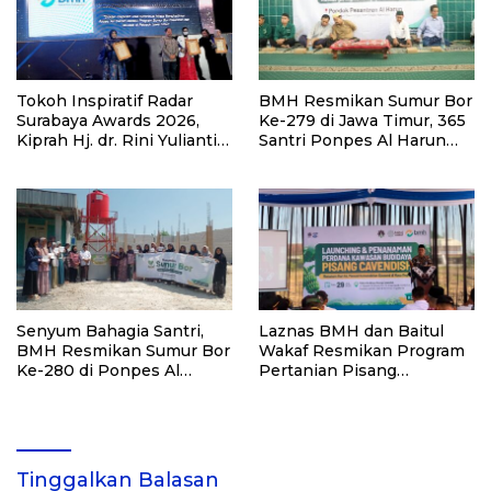
Tokoh Inspiratif Radar
BMH Resmikan Sumur Bor
Surabaya Awards 2026,
Ke-279 di Jawa Timur, 365
Kiprah Hj. dr. Rini Yulianti
Santri Ponpes Al Harun
Hadirkan Manfaat hingga
Kediri Kini Nikmati Air
Pelosok Bersama BMH
Bersih
Senyum Bahagia Santri,
Laznas BMH dan Baitul
BMH Resmikan Sumur Bor
Wakaf Resmikan Program
Ke-280 di Ponpes Al
Pertanian Pisang
Qudsiyah Putri
Cavendish di Sleman
Tinggalkan Balasan