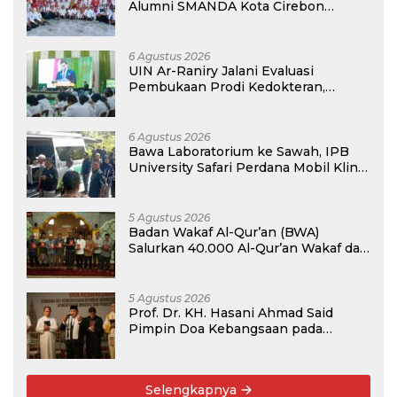
Alumni SMANDA Kota Cirebon
Angkatan 76: 50 Tahun Lalu Kita
Pernah Bersama
6 Agustus 2026
UIN Ar-Raniry Jalani Evaluasi
Pembukaan Prodi Kedokteran,
Target Terima Mahasiswa Baru
Tahun Ini
6 Agustus 2026
Bawa Laboratorium ke Sawah, IPB
University Safari Perdana Mobil Klinik
Tanaman
5 Agustus 2026
Badan Wakaf Al-Qur’an (BWA)
Salurkan 40.000 Al-Qur’an Wakaf dan
Perkuat Pemberdayaan Masyarakat
di Kalimantan Barat
5 Agustus 2026
Prof. Dr. KH. Hasani Ahmad Said
Pimpin Doa Kebangsaan pada
Semarak HUT Kemerdekaan RI Ke-81
di Kementerian Imigrasi dan
Pemasyarakatan RI
Selengkapnya