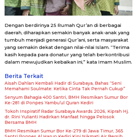
Dengan berdirinya 25 Rumah Qur’an di berbagai
daerah, diharapkan semakin banyak anak-anak yang
tumbuh menjadi generasi Qur’ani, serta masyarakat
yang semakin dekat dengan nilai-nilai Islam. “Terima
kasih kepada para donatur yang telah berkontribusi
dalam mewujudkan kebaikan ini,” kata Imam Muslim.
Berita Terkait
Aisah Dahlan Kembali Hadir di Surabaya, Bahas “Seni
Memahami Soulmate: Ketika Cinta Tak Pernah Cukup”
Senyum Bahagia 400 Santri, BMH Resmikan Sumur Bor
Ke-281 di Ponpes Yambu’ul Quran Kediri
Tokoh Inspiratif Radar Surabaya Awards 2026, Kiprah Hj.
dr. Rini Yulianti Hadirkan Manfaat hingga Pelosok
Bersama BMH
BMH Resmikan Sumur Bor Ke-279 di Jawa Timur, 365
Santri Ponpes Al Harun Kediri Kini Nikmati Air Bersih