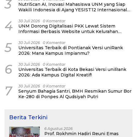
3
NutriScan AI, Inovasi Mahasiswa UNM yang Siap
Wakili Indonesia di Ajang YESIST12 Internasional
2026
4
30 Juli 2026
0 Komentar
UNM Dorong Digitalisasi PKK Lewat Sistem
Informasi Berbasis Website untuk Kelurahan
Cipinang Melayu
5
30 Juli 2026
0 Komentar
Universitas Terbaik di Pontianak Versi uniRank
2026: Mana Kampus Impianmu?
6
30 Juli 2026
0 Komentar
Universitas Terbaik di Kota Bekasi Versi uniRank
2026: Ada Kampus Digital Kreatif!
7
30 Juli 2026
0 Komentar
Senyum Bahagia Santri, BMH Resmikan Sumur Bor
Ke-280 di Ponpes Al Qudsiyah Putri
Berita Terkini
6 Agustus 2026
Prof. Rokhmin Hadiri Reuni Emas