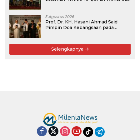
Perkuat Pemberdayaan Masyarakat
di Kalimantan Barat
5 Agustus 2026
Prof. Dr. KH. Hasani Ahmad Said
Pimpin Doa Kebangsaan pada
Semarak HUT Kemerdekaan RI Ke-81
di Kementerian Imigrasi dan
Pemasyarakatan RI
Selengkapnya