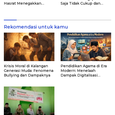
Hasrat Menegakkan
Saja Tidak Cukup dan
Hukum
Bagaimana Maqasid al-
Shariah Menjadi Solusi
Rekomendasi untuk kamu
Krisis Moral di Kalangan
Pendidikan Agama di Era
Generasi Muda: Fenomena
Modern: Menelaah
Bullying dan Dampaknya
Dampak Digitalisasi
Terhadap Pemahaman
Alquran di Kalangan
Remaja Muslim