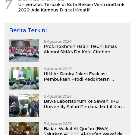
7
Universitas Terbaik di Kota Bekasi Versi uniRank
2026: Ada Kampus Digital Kreatif!
Berita Terkini
6 Agustus 2026
Prof. Rokhmin Hadiri Reuni Emas
Alumni SMANDA Kota Cirebon
Angkatan 76: 50 Tahun Lalu Kita
Pernah Bersama
6 Agustus 2026
UIN Ar-Raniry Jalani Evaluasi
Pembukaan Prodi Kedokteran,
Target Terima Mahasiswa Baru
Tahun Ini
6 Agustus 2026
Bawa Laboratorium ke Sawah, IPB
University Safari Perdana Mobil Klinik
Tanaman
5 Agustus 2026
Badan Wakaf Al-Qur’an (BWA)
Salurkan 40.000 Al-Qur’an Wakaf dan