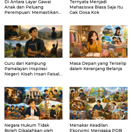
Di Antara Layar Gawai
Ternyata Menjadi
Anak dan Peluang
Mahasiswa Biasa Saja Itu
Perempuan: Memastikan
Gak Dosa Kok
AI Tetap Tunduk pada
Kemanusiaan
Guru dari Kampung
Masa Depan yang Terselip
Pamalayan Inspirasi
dalam Keranjang Belanja
Negeri: Kisah Insan Faisal
Ibrahim Diabadikan dalam
Buku “Inspirasi dari
Pelosok Negeri”
Negara Hukum Tidak
Menakar Keadilan
Boleh Dikalahkan oleh
Ekonomi: Mengapa PDB