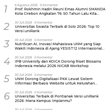
1
6 Agustus 2026
0 Komentar
Prof. Rokhmin Hadiri Reuni Emas Alumni SMANDA
Kota Cirebon Angkatan 76: 50 Tahun Lalu Kita
Pernah Bersama
2
30 Juli 2026
0 Komentar
Universitas Swasta Terbaik di Solo 2026: Top 10
Versi uniRank
3
30 Juli 2026
0 Komentar
NutriScan AI, Inovasi Mahasiswa UNM yang Siap
Wakili Indonesia di Ajang YESIST12 Internasional
2026
4
30 Juli 2026
0 Komentar
IPB University dan KOICA Dorong Riset Biosains
Indonesia melalui 2026 NICAB Workshop
5
30 Juli 2026
0 Komentar
UNM Dorong Digitalisasi PKK Lewat Sistem
Informasi Berbasis Website untuk Kelurahan
Cipinang Melayu
6
30 Juli 2026
0 Komentar
Universitas Terbaik di Pontianak Versi uniRank
2026: Mana Kampus Impianmu?
30 Juli 2026
0 Komentar