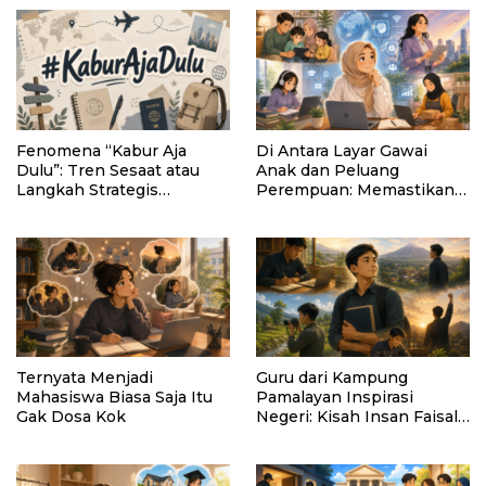
Fenomena “Kabur Aja
Di Antara Layar Gawai
Dulu”: Tren Sesaat atau
Anak dan Peluang
Langkah Strategis
Perempuan: Memastikan
Membangun Masa Depan?
AI Tetap Tunduk pada
Kemanusiaan
Ternyata Menjadi
Guru dari Kampung
Mahasiswa Biasa Saja Itu
Pamalayan Inspirasi
Gak Dosa Kok
Negeri: Kisah Insan Faisal
Ibrahim Diabadikan dalam
Buku “Inspirasi dari
Pelosok Negeri”