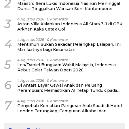
2
Maestro Seni Lukis Indonesia Nasirun Meninggal
Dunia, Tinggalkan Warisan Seni Kontemporer
3
4 Agustus 2026
0 Komentar
Aston Villa Kalahkan Indonesia All Stars 3-1 di GBK,
Arkhan Kaka Cetak Gol
4
4 Agustus 2026
0 Komentar
Mentimun Bukan Sekadar Pelengkap Lalapan, Ini
Manfaatnya bagi Kesehatan
5
4 Agustus 2026
0 Komentar
Leo/Daniel Bungkam Wakil Malaysia, Indonesia
Rebut Gelar Taiwan Open 2026
6
4 Agustus 2026
0 Komentar
Di Antara Layar Gawai Anak dan Peluang
Perempuan: Memastikan AI Tetap Tunduk pada
Kemanusiaan
7
4 Agustus 2026
0 Komentar
Penyebab Kematian Pangeran Arab Saudi di Hotel
London Terungkap, Campuran Alkohol dan
Narkoba Jadi Pemicu