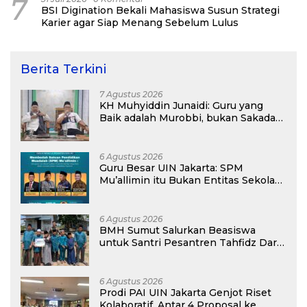
7
BSI Digination Bekali Mahasiswa Susun Strategi
Karier agar Siap Menang Sebelum Lulus
Berita Terkini
7 Agustus 2026
KH Muhyiddin Junaidi: Guru yang
Baik adalah Murobbi, bukan Sakadar
Mu’allim
6 Agustus 2026
Guru Besar UIN Jakarta: SPM
Mu’allimin itu Bukan Entitas Sekolah
atau Madrasah
6 Agustus 2026
BMH Sumut Salurkan Beasiswa
untuk Santri Pesantren Tahfidz Darul
Hijrah Deli Serdang
6 Agustus 2026
Prodi PAI UIN Jakarta Genjot Riset
Kolaboratif, Antar 4 Proposal ke