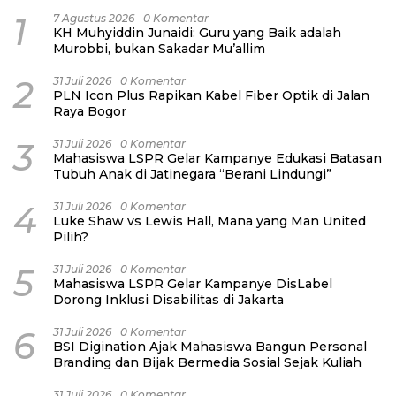
1
7 Agustus 2026
0 Komentar
KH Muhyiddin Junaidi: Guru yang Baik adalah
Murobbi, bukan Sakadar Mu’allim
2
31 Juli 2026
0 Komentar
PLN Icon Plus Rapikan Kabel Fiber Optik di Jalan
Raya Bogor
3
31 Juli 2026
0 Komentar
Mahasiswa LSPR Gelar Kampanye Edukasi Batasan
Tubuh Anak di Jatinegara “Berani Lindungi”
4
31 Juli 2026
0 Komentar
Luke Shaw vs Lewis Hall, Mana yang Man United
Pilih?
5
31 Juli 2026
0 Komentar
Mahasiswa LSPR Gelar Kampanye DisLabel
Dorong Inklusi Disabilitas di Jakarta
6
31 Juli 2026
0 Komentar
BSI Digination Ajak Mahasiswa Bangun Personal
Branding dan Bijak Bermedia Sosial Sejak Kuliah
31 Juli 2026
0 Komentar