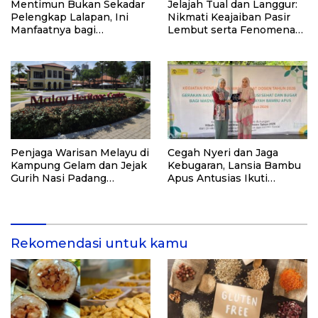
Mentimun Bukan Sekadar
Jelajah Tual dan Langgur:
Pelengkap Lalapan, Ini
Nikmati Keajaiban Pasir
Manfaatnya bagi
Lembut serta Fenomena
Kesehatan
Pasir Timbul di Kepulauan
Kei
Penjaga Warisan Melayu di
Cegah Nyeri dan Jaga
Kampung Gelam dan Jejak
Kebugaran, Lansia Bambu
Gurih Nasi Padang
Apus Antusias Ikuti
Singapura
Pelatihan “Akupresur
Mandiri” dari Tim
Pengabdi UI
Rekomendasi untuk kamu