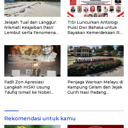
Jelajah Tual dan Langgur:
TISI Luncurkan Antologi
Nikmati Keajaiban Pasir
Puisi Dwi Bahasa untuk
Lembut serta Fenomena
Rayakan Kemerdekaan RI
Pasir Timbul di Kepulauan
ke-81
Kei
Fadli Zon Apresiasi
Penjaga Warisan Melayu di
Langkah HISKI Usung
Kampung Gelam dan Jejak
Taufiq Ismail ke Nobel
Gurih Nasi Padang
Sastra
Singapura
Rekomendasi untuk kamu