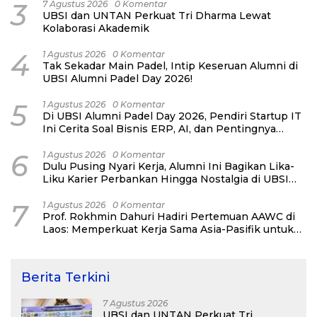
3
7 Agustus 2026
0 Komentar
UBSI dan UNTAN Perkuat Tri Dharma Lewat
Kolaborasi Akademik
4
1 Agustus 2026
0 Komentar
Tak Sekadar Main Padel, Intip Keseruan Alumni di
UBSI Alumni Padel Day 2026!
5
1 Agustus 2026
0 Komentar
Di UBSI Alumni Padel Day 2026, Pendiri Startup IT
Ini Cerita Soal Bisnis ERP, AI, dan Pentingnya
Network Alumni
6
1 Agustus 2026
0 Komentar
Dulu Pusing Nyari Kerja, Alumni Ini Bagikan Lika-
Liku Karier Perbankan Hingga Nostalgia di UBSI
Alumni Padel Day 2026
7
1 Agustus 2026
0 Komentar
Prof. Rokhmin Dahuri Hadiri Pertemuan AAWC di
Laos: Memperkuat Kerja Sama Asia-Pasifik untuk
Ketahanan Air dan Iklim
Berita Terkini
7 Agustus 2026
UBSI dan UNTAN Perkuat Tri