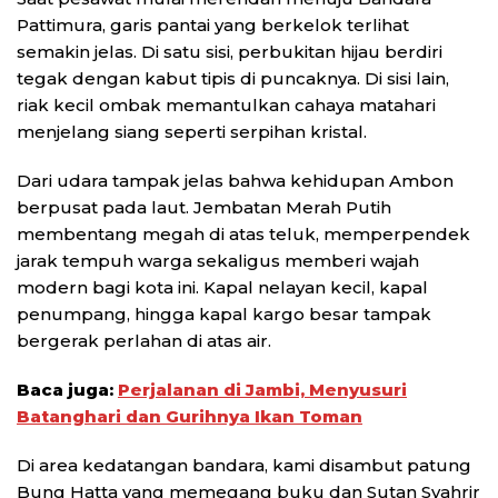
Pattimura, garis pantai yang berkelok terlihat
semakin jelas. Di satu sisi, perbukitan hijau berdiri
tegak dengan kabut tipis di puncaknya. Di sisi lain,
riak kecil ombak memantulkan cahaya matahari
menjelang siang seperti serpihan kristal.
Dari udara tampak jelas bahwa kehidupan Ambon
berpusat pada laut. Jembatan Merah Putih
membentang megah di atas teluk, memperpendek
jarak tempuh warga sekaligus memberi wajah
modern bagi kota ini. Kapal nelayan kecil, kapal
penumpang, hingga kapal kargo besar tampak
bergerak perlahan di atas air.
Baca juga:
Perjalanan di Jambi, Menyusuri
Batanghari dan Gurihnya Ikan Toman
Di area kedatangan bandara, kami disambut patung
Bung Hatta yang memegang buku dan Sutan Syahrir