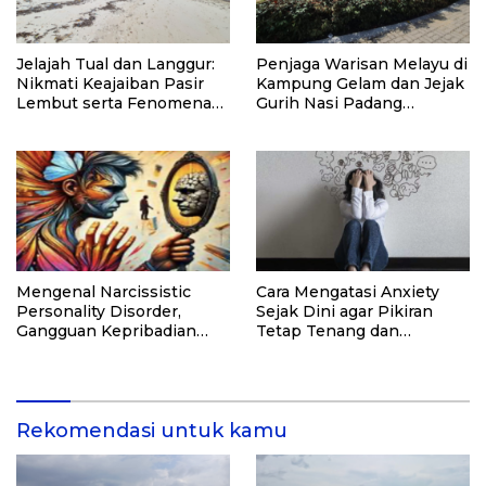
Jelajah Tual dan Langgur:
Penjaga Warisan Melayu di
Nikmati Keajaiban Pasir
Kampung Gelam dan Jejak
Lembut serta Fenomena
Gurih Nasi Padang
Pasir Timbul di Kepulauan
Singapura
Kei
Mengenal Narcissistic
Cara Mengatasi Anxiety
Personality Disorder,
Sejak Dini agar Pikiran
Gangguan Kepribadian
Tetap Tenang dan
yang Kerap Disalahpahami
Produktif
Rekomendasi untuk kamu