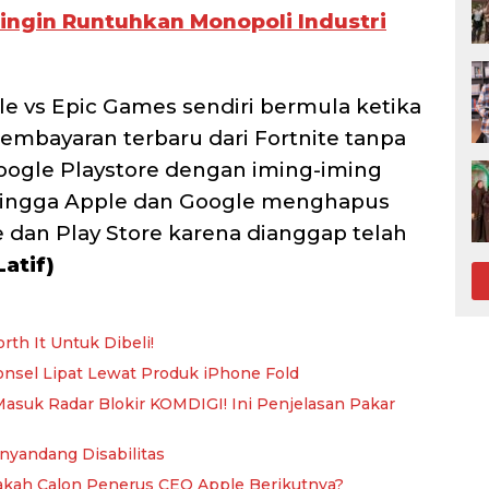
ingin Runtuhkan Monopoli Industri
le vs Epic Games sendiri bermula ketika
bayaran terbaru dari Fortnite tanpa
oogle Playstore dengan iming-iming
ehingga Apple dan Google menghapus
re dan Play Store karena dianggap telah
Latif)
th It Untuk Dibeli!
Ponsel Lipat Lewat Produk iPhone Fold
asuk Radar Blokir KOMDIGI! Ini Penjelasan Pakar
nyandang Disabilitas
akah Calon Penerus CEO Apple Berikutnya?