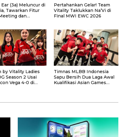
Ear (3a) Meluncur di
Pertahankan Gelar! Team
ia, Tawarkan Fitur
Vitality Taklukkan Na’Vi di
Meeting dan
Final MWI EWC 2026
ip Otomatis
 by Vitality Ladies
Timnas MLBB Indonesia
OG Season 2 Usai
Sapu Bersih Dua Laga Awal
lcon Vega 4-0 di
Kualifikasi Asian Games
nal
2026, Tiket ke Jepang Makin
Dekat