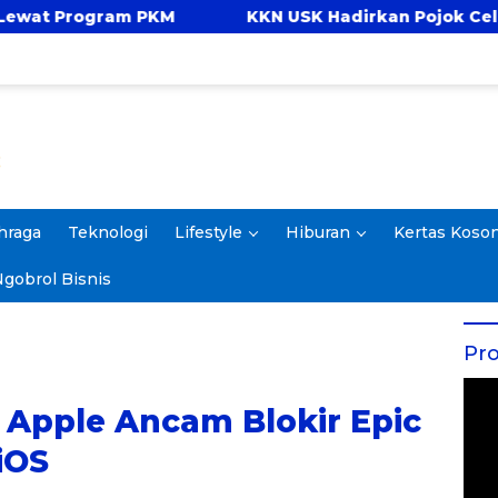
M
KKN USK Hadirkan Pojok Celengan, Ajarkan A
hraga
Teknologi
Lifestyle
Hiburan
Kertas Koso
gobrol Bisnis
Pro
Apple Ancam Blokir Epic
iOS