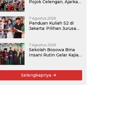
Pojok Celengan, Ajarkan
Anak Desa Pohroh
Gemar Menabung
7 Agustus 2026
Panduan Kuliah S2 di
Jakarta: Pilihan Jurusan,
Data Prospek, dan
Rekomendasi Kampus
7 Agustus 2026
Sekolah Bosowa Bina
Insani Rutin Gelar Kajian
Islam untuk Orang Tua,
Alumni, dan Masyarakat
Umum
Selengkapnya