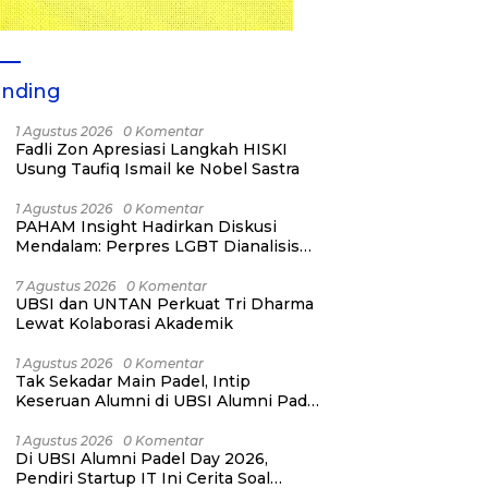
ending
1 Agustus 2026
0 Komentar
Fadli Zon Apresiasi Langkah HISKI
Usung Taufiq Ismail ke Nobel Sastra
1 Agustus 2026
0 Komentar
PAHAM Insight Hadirkan Diskusi
Mendalam: Perpres LGBT Dianalisis
sebagai Strategi Pertahanan Negara
Bukan Ancaman Individual
7 Agustus 2026
0 Komentar
UBSI dan UNTAN Perkuat Tri Dharma
Lewat Kolaborasi Akademik
1 Agustus 2026
0 Komentar
Tak Sekadar Main Padel, Intip
Keseruan Alumni di UBSI Alumni Padel
Day 2026!
1 Agustus 2026
0 Komentar
Di UBSI Alumni Padel Day 2026,
Pendiri Startup IT Ini Cerita Soal