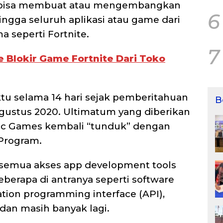
ak bisa membuat atau mengembangkan
6
ingga seluruh aplikasi atau game dari
 seperti Fortnite.
7
 Blokir Game Fortnite Dari Toko
u selama 14 hari sejak pemberitahuan
B
Agustus 2020. Ultimatum yang diberikan
ic Games kembali “tunduk” dengan
Program.
i semua akses app development tools
eberapa di antranya seperti software
ation programming interface (API),
, dan masih banyak lagi.