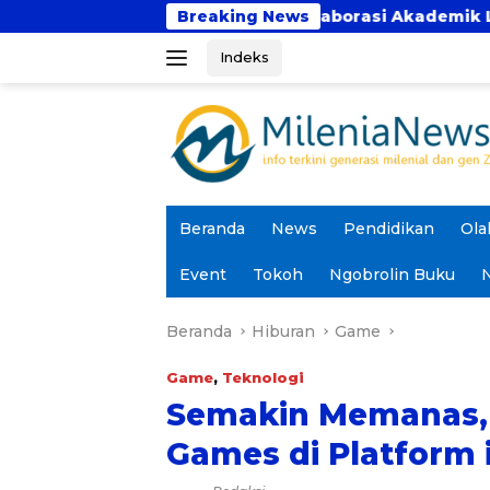
Langsung
 Bhakti Perkuat Kolaborasi Akademik Lewat Program PK
Breaking News
ke
Indeks
konten
Beranda
News
Pendidikan
Ola
Event
Tokoh
Ngobrolin Buku
N
Beranda
Hiburan
Game
Game
,
Teknologi
Semakin Memanas, 
Games di Platform 