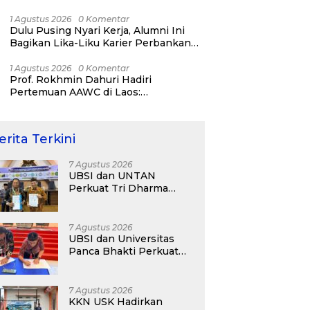
Bisnis ERP, AI, dan Pentingnya
Network Alumni
1 Agustus 2026
0 Komentar
Dulu Pusing Nyari Kerja, Alumni Ini
Bagikan Lika-Liku Karier Perbankan
Hingga Nostalgia di UBSI Alumni Padel
Day 2026
1 Agustus 2026
0 Komentar
Prof. Rokhmin Dahuri Hadiri
Pertemuan AAWC di Laos:
Memperkuat Kerja Sama Asia-Pasifik
untuk Ketahanan Air dan Iklim
erita Terkini
7 Agustus 2026
UBSI dan UNTAN
Perkuat Tri Dharma
Lewat Kolaborasi
Akademik
7 Agustus 2026
UBSI dan Universitas
Panca Bhakti Perkuat
Kolaborasi Akademik
Lewat Program PKM
7 Agustus 2026
KKN USK Hadirkan