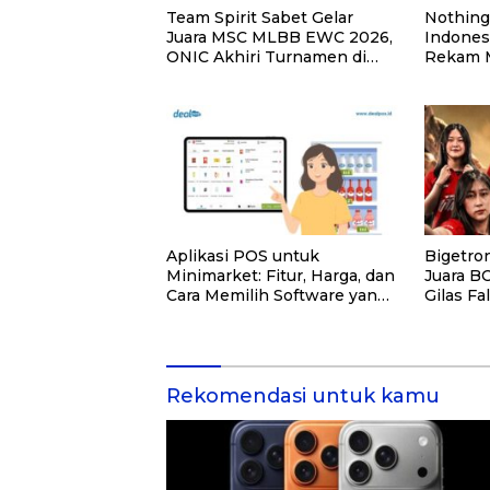
Team Spirit Sabet Gelar
Nothing 
Juara MSC MLBB EWC 2026,
Indones
ONIC Akhiri Turnamen di
Rekam 
Peringkat Ketiga
Transkr
Aplikasi POS untuk
Bigetron
Minimarket: Fitur, Harga, dan
Juara B
Cara Memilih Software yang
Gilas Fa
Tepat
Grand Fi
Rekomendasi untuk kamu