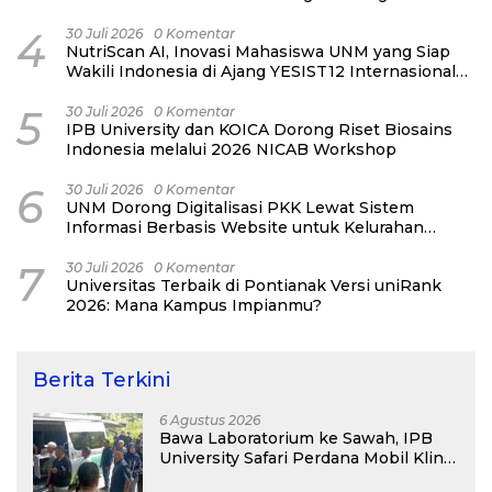
Connections
4
30 Juli 2026
0 Komentar
NutriScan AI, Inovasi Mahasiswa UNM yang Siap
Wakili Indonesia di Ajang YESIST12 Internasional
2026
5
30 Juli 2026
0 Komentar
IPB University dan KOICA Dorong Riset Biosains
Indonesia melalui 2026 NICAB Workshop
6
30 Juli 2026
0 Komentar
UNM Dorong Digitalisasi PKK Lewat Sistem
Informasi Berbasis Website untuk Kelurahan
Cipinang Melayu
7
30 Juli 2026
0 Komentar
Universitas Terbaik di Pontianak Versi uniRank
2026: Mana Kampus Impianmu?
Berita Terkini
6 Agustus 2026
Bawa Laboratorium ke Sawah, IPB
University Safari Perdana Mobil Klinik
Tanaman