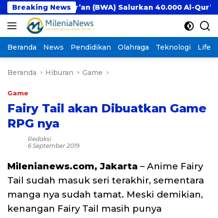
Langsung
af Al-Qur’an (BWA) Salurkan 40.000 Al-Qur’an Wakaf 
Breaking News
ke
konten
Beranda
News
Pendidikan
Olahraga
Teknologi
Lifest
Beranda
Hiburan
Game
Game
Fairy Tail akan Dibuatkan Game
RPG nya
Redaksi
6 September 2019
Milenianews.com, Jakarta
– Anime Fairy
Tail sudah masuk seri terakhir, sementara
manga nya sudah tamat. Meski demikian,
kenangan Fairy Tail masih punya