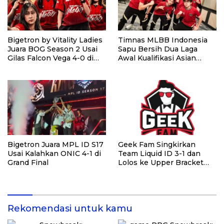
Bigetron by Vitality Ladies
Timnas MLBB Indonesia
Juara BOG Season 2 Usai
Sapu Bersih Dua Laga
Gilas Falcon Vega 4-0 di
Awal Kualifikasi Asian
Grand Final
Games 2026, Tiket ke
Jepang Makin Dekat
Bigetron Juara MPL ID S17
Geek Fam Singkirkan
Usai Kalahkan ONIC 4-1 di
Team Liquid ID 3-1 dan
Grand Final
Lolos ke Upper Bracket
Final MPL ID S17
Rekomendasi untuk kamu