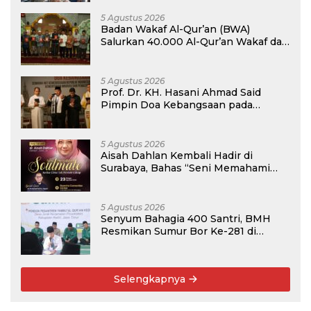
5 Agustus 2026
Badan Wakaf Al-Qur’an (BWA)
Salurkan 40.000 Al-Qur’an Wakaf dan
Perkuat Pemberdayaan Masyarakat
di Kalimantan Barat
5 Agustus 2026
Prof. Dr. KH. Hasani Ahmad Said
Pimpin Doa Kebangsaan pada
Semarak HUT Kemerdekaan RI Ke-81
di Kementerian Imigrasi dan
Pemasyarakatan RI
5 Agustus 2026
Aisah Dahlan Kembali Hadir di
Surabaya, Bahas “Seni Memahami
Soulmate: Ketika Cinta Tak Pernah
Cukup”
5 Agustus 2026
Senyum Bahagia 400 Santri, BMH
Resmikan Sumur Bor Ke-281 di
Ponpes Yambu’ul Quran Kediri
Selengkapnya