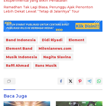
Eksperimental yang Bikin Penasaran
Ramadhan Tak Lagi Biasa, Perunggu Ajak Penonton
Lebih Dekat Lewat “Tetap di JalanNya” Tour
Band Indonesia
Didi Riyadi
Element
Element Band
Milenianews.com
Musik Indonesia
Nagita Slavina
Raffi Ahmad
Rans Musik
Baca Juga