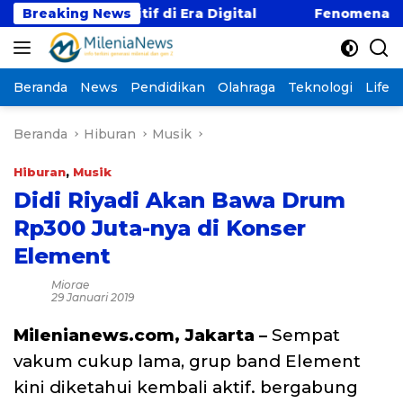
Langsung
mpetitif di Era Digital
Breaking News
Fenomena “Kabur Aja Du
ke
konten
Beranda
News
Pendidikan
Olahraga
Teknologi
Lifest
Beranda
Hiburan
Musik
Hiburan
,
Musik
Didi Riyadi Akan Bawa Drum
Rp300 Juta-nya di Konser
Element
Miorae
29 Januari 2019
Milenianews.com, Jakarta –
Sempat
vakum cukup lama, grup band Element
kini diketahui kembali aktif. bergabung