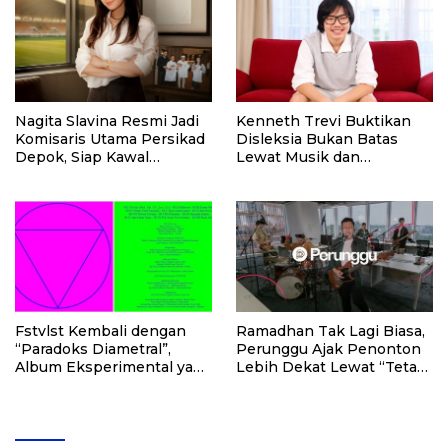
Nagita Slavina Resmi Jadi
Kenneth Trevi Buktikan
Komisaris Utama Persikad
Disleksia Bukan Batas
Depok, Siap Kawal
Lewat Musik dan
Transformasi Klub
Semangat Berkarya
Fstvlst Kembali dengan
Ramadhan Tak Lagi Biasa,
“Paradoks Diametral”,
Perunggu Ajak Penonton
Album Eksperimental yang
Lebih Dekat Lewat “Tetap
Bikin Penasaran
di JalanNya” Tour