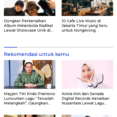
Dongker Perkenalkan
10 Cafe Live Music di
Album Melankolia Radikal
Jakarta Timur yang Seru
Lewat Showcase Unik di
untuk Nongkrong
Bawah Jembatan Pasupati
Rekomendasi untuk kamu
Mayjen TNI Krido Pramono
Amira Kim dan Senada
Luncurkan Lagu “Teruslah
Digital Records Kenalkan
Melangkah”, Gaungkan
Nusantara Lewat Lagu
Semangat Pengabdian
Anak