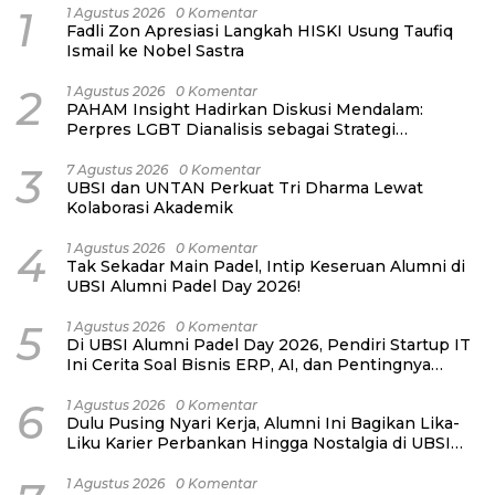
1
1 Agustus 2026
0 Komentar
Fadli Zon Apresiasi Langkah HISKI Usung Taufiq
Ismail ke Nobel Sastra
2
1 Agustus 2026
0 Komentar
PAHAM Insight Hadirkan Diskusi Mendalam:
Perpres LGBT Dianalisis sebagai Strategi
Pertahanan Negara Bukan Ancaman Individual
3
7 Agustus 2026
0 Komentar
UBSI dan UNTAN Perkuat Tri Dharma Lewat
Kolaborasi Akademik
4
1 Agustus 2026
0 Komentar
Tak Sekadar Main Padel, Intip Keseruan Alumni di
UBSI Alumni Padel Day 2026!
5
1 Agustus 2026
0 Komentar
Di UBSI Alumni Padel Day 2026, Pendiri Startup IT
Ini Cerita Soal Bisnis ERP, AI, dan Pentingnya
Network Alumni
6
1 Agustus 2026
0 Komentar
Dulu Pusing Nyari Kerja, Alumni Ini Bagikan Lika-
Liku Karier Perbankan Hingga Nostalgia di UBSI
Alumni Padel Day 2026
1 Agustus 2026
0 Komentar