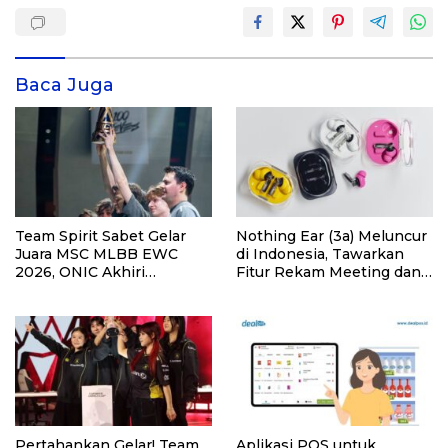
Baca Juga
Team Spirit Sabet Gelar
Nothing Ear (3a) Meluncur
Juara MSC MLBB EWC
di Indonesia, Tawarkan
2026, ONIC Akhiri
Fitur Rekam Meeting dan
Turnamen di Peringkat
Transkrip Otomatis
Ketiga
Pertahankan Gelar! Team
Aplikasi POS untuk