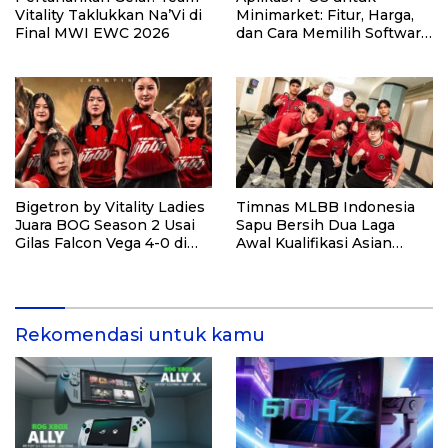
Vitality Taklukkan Na’Vi di
Minimarket: Fitur, Harga,
Final MWI EWC 2026
dan Cara Memilih Software
yang Tepat
Bigetron by Vitality Ladies
Timnas MLBB Indonesia
Juara BOG Season 2 Usai
Sapu Bersih Dua Laga
Gilas Falcon Vega 4-0 di
Awal Kualifikasi Asian
Grand Final
Games 2026, Tiket ke
Jepang Makin Dekat
Rekomendasi untuk kamu