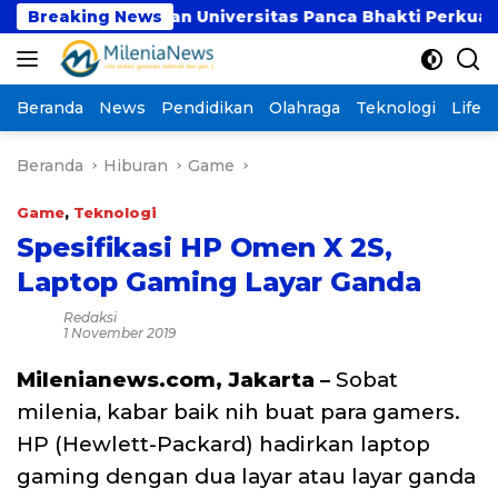
Langsung
UBSI dan Universitas Panca Bhakti Perkuat Kolabor
Breaking News
ke
konten
Beranda
News
Pendidikan
Olahraga
Teknologi
Lifest
Beranda
Hiburan
Game
Game
,
Teknologi
Spesifikasi HP Omen X 2S,
Laptop Gaming Layar Ganda
Redaksi
1 November 2019
Milenianews.com, Jakarta –
Sobat
milenia, kabar baik nih buat para gamers.
HP (Hewlett-Packard) hadirkan laptop
gaming dengan dua layar atau layar ganda