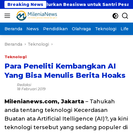
Langsung
umut Salurkan Beasiswa untuk Santri Pesantren Tahfidz
Breaking News
ke
konten
Beranda
News
Pendidikan
Olahraga
Teknologi
Lifest
Beranda
Teknologi
Teknologi
Para Peneliti Kembangkan AI
Yang Bisa Menulis Berita Hoaks
Redaksi
18 Februari 2019
Milenianews.com, Jakarta
– Tahukah
anda tentang teknologi Kecerdasan
Buatan ata Artificial Itelligence (AI)?, ya kini
teknologi tersebut yang sedang populer di