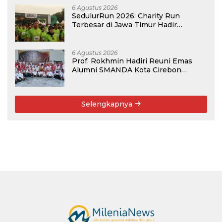
6 Agustus 2026
SedulurRun 2026: Charity Run
Terbesar di Jawa Timur Hadir
Kembali, Targetkan 3.000 Peserta
untuk Dukung Pendidikan Santri dan
Guru Honorer
6 Agustus 2026
Prof. Rokhmin Hadiri Reuni Emas
Alumni SMANDA Kota Cirebon
Angkatan 76: 50 Tahun Lalu Kita
Pernah Bersama
Selengkapnya