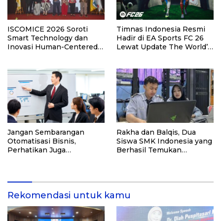
ISCOMICE 2026 Soroti
Timnas Indonesia Resmi
Smart Technology dan
Hadir di EA Sports FC 26
Inovasi Human-Centered
Lewat Update The World’s
untuk Masa Depan
Game.
Industri MICE
Jangan Sembarangan
Rakha dan Balqis, Dua
Otomatisasi Bisnis,
Siswa SMK Indonesia yang
Perhatikan Juga
Berhasil Temukan
Kualitasnya! Konsultasi
Kerentanan Sistem NASA
dengan Ahlinya di Sini!
Rekomendasi untuk kamu