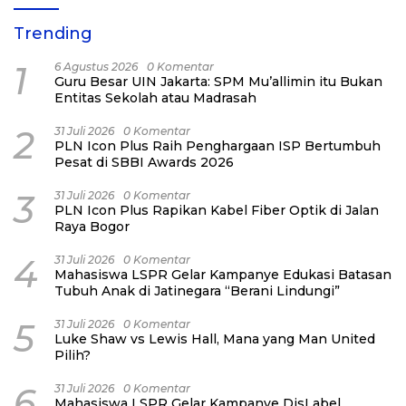
Trending
1
6 Agustus 2026
0 Komentar
Guru Besar UIN Jakarta: SPM Mu’allimin itu Bukan
Entitas Sekolah atau Madrasah
2
31 Juli 2026
0 Komentar
PLN Icon Plus Raih Penghargaan ISP Bertumbuh
Pesat di SBBI Awards 2026
3
31 Juli 2026
0 Komentar
PLN Icon Plus Rapikan Kabel Fiber Optik di Jalan
Raya Bogor
4
31 Juli 2026
0 Komentar
Mahasiswa LSPR Gelar Kampanye Edukasi Batasan
Tubuh Anak di Jatinegara “Berani Lindungi”
5
31 Juli 2026
0 Komentar
Luke Shaw vs Lewis Hall, Mana yang Man United
Pilih?
6
31 Juli 2026
0 Komentar
Mahasiswa LSPR Gelar Kampanye DisLabel