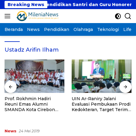
Langsung
untuk Dukung Pendidikan Santri dan Guru Honorer
Breaking News
ke
konten
Beranda
News
Pendidikan
Olahraga
Teknologi
Lifest
Ustadz Arifin Ilham
Prof. Rokhmin Hadiri
UIN Ar-Raniry Jalani
Reuni Emas Alumni
Evaluasi Pembukaan Prodi
SMANDA Kota Cirebon
Kedokteran, Target Terima
Angkatan 76: 50 Tahun
Mahasiswa Baru Tahun Ini
Lalu Kita Pernah Bersama
News
24 Mei 2019