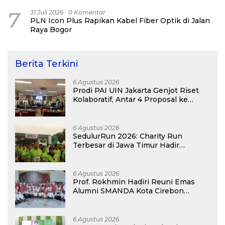
7
31 Juli 2026
0 Komentar
PLN Icon Plus Rapikan Kabel Fiber Optik di Jalan
Raya Bogor
Berita Terkini
6 Agustus 2026
Prodi PAI UIN Jakarta Genjot Riset
Kolaboratif, Antar 4 Proposal ke
Kompetisi BRIN 2026
6 Agustus 2026
SedulurRun 2026: Charity Run
Terbesar di Jawa Timur Hadir
Kembali, Targetkan 3.000 Peserta
untuk Dukung Pendidikan Santri dan
Guru Honorer
6 Agustus 2026
Prof. Rokhmin Hadiri Reuni Emas
Alumni SMANDA Kota Cirebon
Angkatan 76: 50 Tahun Lalu Kita
Pernah Bersama
6 Agustus 2026