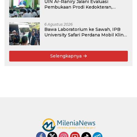
UIN Ar-Raniry Jalani Evaluasi
Pembukaan Prodi Kedokteran,
Target Terima Mahasiswa Baru
Tahun Ini
6 Agustus 2026
Bawa Laboratorium ke Sawah, IPB
University Safari Perdana Mobil Klinik
Tanaman
Selengkapnya