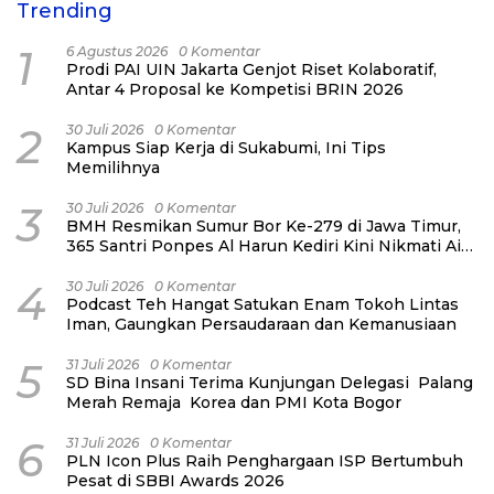
Trending
1
6 Agustus 2026
0 Komentar
Prodi PAI UIN Jakarta Genjot Riset Kolaboratif,
Antar 4 Proposal ke Kompetisi BRIN 2026
2
30 Juli 2026
0 Komentar
Kampus Siap Kerja di Sukabumi, Ini Tips
Memilihnya
3
30 Juli 2026
0 Komentar
BMH Resmikan Sumur Bor Ke-279 di Jawa Timur,
365 Santri Ponpes Al Harun Kediri Kini Nikmati Air
Bersih
4
30 Juli 2026
0 Komentar
Podcast Teh Hangat Satukan Enam Tokoh Lintas
Iman, Gaungkan Persaudaraan dan Kemanusiaan
5
31 Juli 2026
0 Komentar
SD Bina Insani Terima Kunjungan Delegasi Palang
Merah Remaja Korea dan PMI Kota Bogor
6
31 Juli 2026
0 Komentar
PLN Icon Plus Raih Penghargaan ISP Bertumbuh
Pesat di SBBI Awards 2026