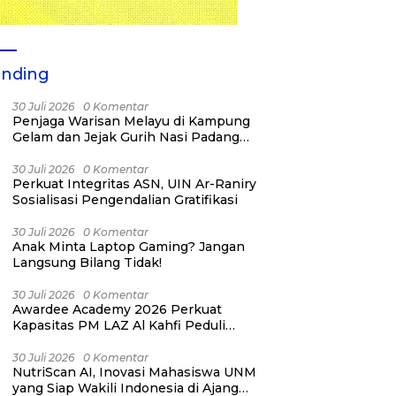
ending
30 Juli 2026
0 Komentar
Penjaga Warisan Melayu di Kampung
Gelam dan Jejak Gurih Nasi Padang
Singapura
30 Juli 2026
0 Komentar
Perkuat Integritas ASN, UIN Ar-Raniry
Sosialisasi Pengendalian Gratifikasi
30 Juli 2026
0 Komentar
Anak Minta Laptop Gaming? Jangan
Langsung Bilang Tidak!
30 Juli 2026
0 Komentar
Awardee Academy 2026 Perkuat
Kapasitas PM LAZ Al Kahfi Peduli
melalui Building Meaningful
Connections
30 Juli 2026
0 Komentar
NutriScan AI, Inovasi Mahasiswa UNM
yang Siap Wakili Indonesia di Ajang