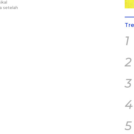
ikal
a setelah
Tr
1
2
3
4
5