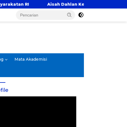
Aisah Dahlan Kembali Hadir di Surabaya, Baha
ng
Mata Akademisi
file