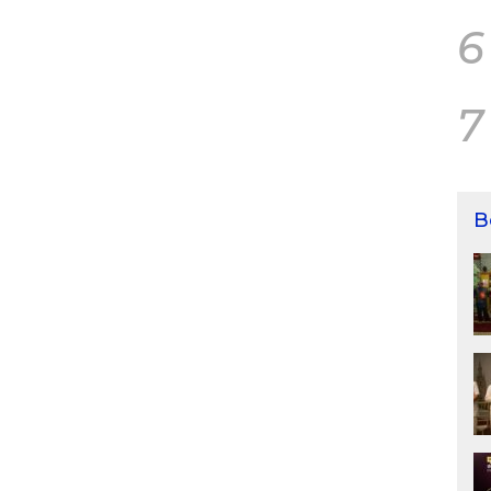
6
7
B