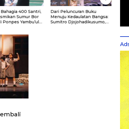
Bahagia 400 Santri,
Dari Peluncuran Buku
Dari
smikan Sumur Bor
Menuju Kedaulatan Bangsa:
Univ
di Ponpes Yambu’ul
Sumitro Djojohadikusumo,
Seka
diri
UU Perekonomian Nasional,
Kese
dan Jalan Menuju Indonesia
Pote
Emas 2045
Ad
Kembali