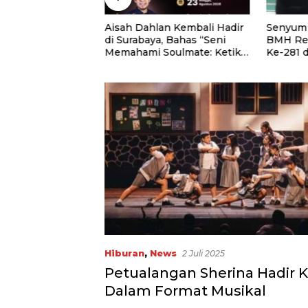
H. Hasani Ahmad
Aisah Dahlan Kembali Hadir
Senyum 
n Doa
di Surabaya, Bahas “Seni
BMH Re
n pada Semarak
Memahami Soulmate: Ketika
Ke-281 
dekaan RI Ke-81
Cinta Tak Pernah Cukup”
Quran Ke
ian Imigrasi dan
atan RI
Hiburan
,
News
2 Juli 2025
Petualangan Sherina Hadir 
Dalam Format Musikal