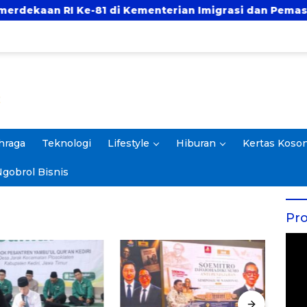
 Ke-81 di Kementerian Imigrasi dan Pemasyarakatan RI
hraga
Teknologi
Lifestyle
Hiburan
Kertas Koso
gobrol Bisnis
Pro