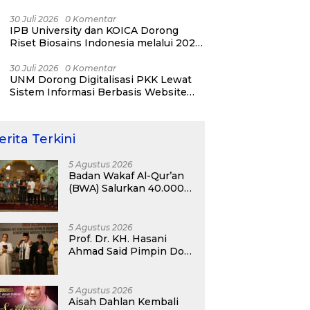
YESIST12 Internasional 2026
30 Juli 2026
0 Komentar
IPB University dan KOICA Dorong
Riset Biosains Indonesia melalui 2026
NICAB Workshop
30 Juli 2026
0 Komentar
UNM Dorong Digitalisasi PKK Lewat
Sistem Informasi Berbasis Website
untuk Kelurahan Cipinang Melayu
erita Terkini
5 Agustus 2026
Badan Wakaf Al-Qur’an
(BWA) Salurkan 40.000
Al-Qur’an Wakaf dan
Perkuat Pemberdayaan
Masyarakat di
5 Agustus 2026
Kalimantan Barat
Prof. Dr. KH. Hasani
Ahmad Said Pimpin Doa
Kebangsaan pada
Semarak HUT
Kemerdekaan RI Ke-81
5 Agustus 2026
di Kementerian Imigrasi
Aisah Dahlan Kembali