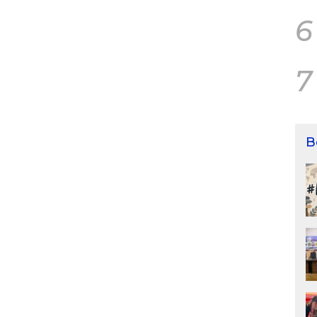
6
7
B