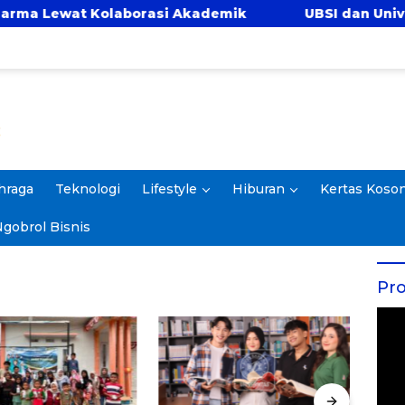
wat Kolaborasi Akademik
UBSI dan Universitas 
hraga
Teknologi
Lifestyle
Hiburan
Kertas Koso
gobrol Bisnis
Pro