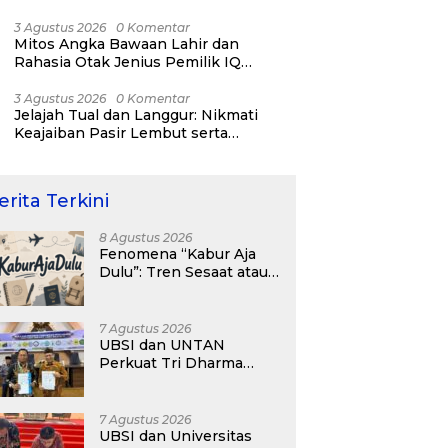
RI ke-81
3 Agustus 2026
0 Komentar
Mitos Angka Bawaan Lahir dan
Rahasia Otak Jenius Pemilik IQ
Tertinggi Dunia
3 Agustus 2026
0 Komentar
Jelajah Tual dan Langgur: Nikmati
Keajaiban Pasir Lembut serta
Fenomena Pasir Timbul di Kepulauan
Kei
erita Terkini
8 Agustus 2026
Fenomena “Kabur Aja
Dulu”: Tren Sesaat atau
Langkah Strategis
Membangun Masa
Depan?
7 Agustus 2026
UBSI dan UNTAN
Perkuat Tri Dharma
Lewat Kolaborasi
Akademik
7 Agustus 2026
UBSI dan Universitas