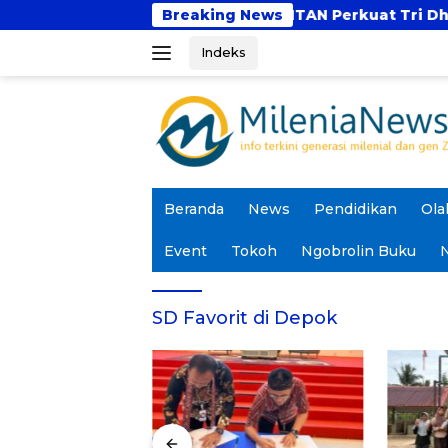
Langsung
 Depan?
UBSI dan UNTAN Perkuat Tri Dharma Le
Breaking News
ke
Indeks
konten
Beranda
News
Pendidikan
Ola
Event
Tokoh
Ngobrolin Buku
N
SD Favorit di Depok