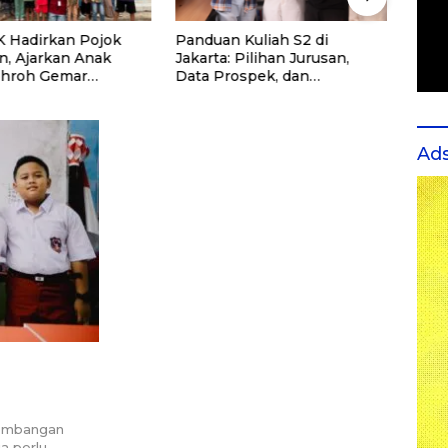
 Hadirkan Pojok
Panduan Kuliah S2 di
Seko
n, Ajarkan Anak
Jakarta: Pilihan Jurusan,
Rutin
ohroh Gemar
Data Prospek, dan
untu
ng
Rekomendasi Kampus
dan 
Ad
kembangan
ua perlu