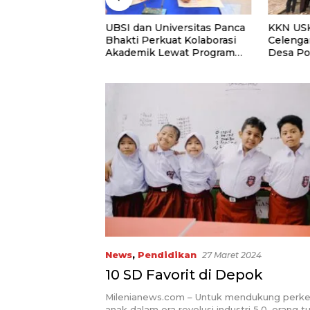
UNTAN Perkuat
UBSI dan Universitas Panca
KKN USK
 Lewat Kolaborasi
Bhakti Perkuat Kolaborasi
Celenga
Akademik Lewat Program
Desa P
PKM
Menabu
News
,
Pendidikan
27 Maret 2024
10 SD Favorit di Depok
Milenianews.com – Untuk mendukung per
anak dalam era revolusi industri 5.0, orang t