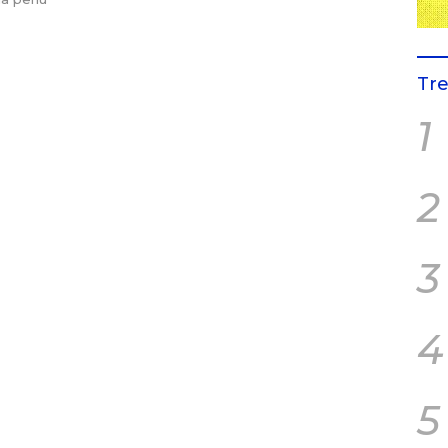
Tr
1
2
3
4
5