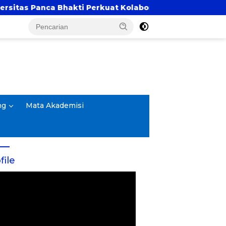
Panca Bhakti Perkuat Kolaborasi Akademik Lewat Prog
ng
Mata Akademisi
file