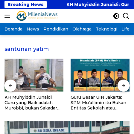
Langsung
agnostik Awal
Breaking News
KH Muhyiddin Junaidi: Guru yang 
ke
konten
Beranda
News
Pendidikan
Olahraga
Teknologi
Lifest
santunan yatim
KH Muhyiddin Junaidi:
Guru Besar UIN Jakarta:
Guru yang Baik adalah
SPM Mu’allimin itu Bukan
Murobbi, bukan Sakadar
Entitas Sekolah atau
Mu’allim
Madrasah