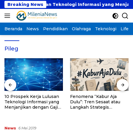
Langsung
spek Kerja Lulusan Teknologi Informasi yang Menjanjika
Breaking News
ke
konten
Beranda
News
Pendidikan
Olahraga
Teknologi
Lifest
Pileg
10 Prospek Kerja Lulusan
Fenomena “Kabur Aja
Teknologi Informasi yang
Dulu”: Tren Sesaat atau
Menjanjikan dengan Gaji
Langkah Strategis
Kompetitif di Era Digital
Membangun Masa Depan?
News
6 Mei 2019