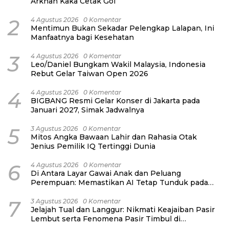
Arkhan Kaka Cetak Gol
2
4 Agustus 2026
0 Komentar
Mentimun Bukan Sekadar Pelengkap Lalapan, Ini
Manfaatnya bagi Kesehatan
3
4 Agustus 2026
0 Komentar
Leo/Daniel Bungkam Wakil Malaysia, Indonesia
Rebut Gelar Taiwan Open 2026
4
4 Agustus 2026
0 Komentar
BIGBANG Resmi Gelar Konser di Jakarta pada
Januari 2027, Simak Jadwalnya
5
3 Agustus 2026
0 Komentar
Mitos Angka Bawaan Lahir dan Rahasia Otak
Jenius Pemilik IQ Tertinggi Dunia
6
4 Agustus 2026
0 Komentar
Di Antara Layar Gawai Anak dan Peluang
Perempuan: Memastikan AI Tetap Tunduk pada
Kemanusiaan
7
3 Agustus 2026
0 Komentar
Jelajah Tual dan Langgur: Nikmati Keajaiban Pasir
Lembut serta Fenomena Pasir Timbul di
Kepulauan Kei