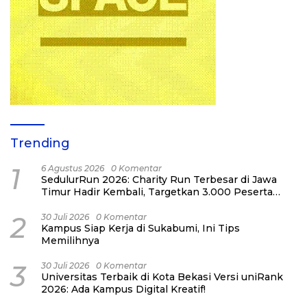
Trending
1
6 Agustus 2026
0 Komentar
SedulurRun 2026: Charity Run Terbesar di Jawa
Timur Hadir Kembali, Targetkan 3.000 Peserta
untuk Dukung Pendidikan Santri dan Guru
Honorer
2
30 Juli 2026
0 Komentar
Kampus Siap Kerja di Sukabumi, Ini Tips
Memilihnya
3
30 Juli 2026
0 Komentar
Universitas Terbaik di Kota Bekasi Versi uniRank
2026: Ada Kampus Digital Kreatif!