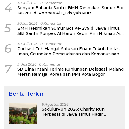
4
30 Juli 2026
0 Komentar
Senyum Bahagia Santri, BMH Resmikan Sumur Bor
Ke-280 di Ponpes Al Qudsiyah Putri
5
30 Juli 2026
0 Komentar
BMH Resmikan Sumur Bor Ke-279 di Jawa Timur,
365 Santri Ponpes Al Harun Kediri Kini Nikmati Air
Bersih
6
30 Juli 2026
0 Komentar
Podcast Teh Hangat Satukan Enam Tokoh Lintas
Iman, Gaungkan Persaudaraan dan Kemanusiaan
7
31 Juli 2026
0 Komentar
SD Bina Insani Terima Kunjungan Delegasi Palang
Merah Remaja Korea dan PMI Kota Bogor
Berita Terkini
6 Agustus 2026
SedulurRun 2026: Charity Run
Terbesar di Jawa Timur Hadir
Kembali, Targetkan 3.000 Peserta
untuk Dukung Pendidikan Santri dan