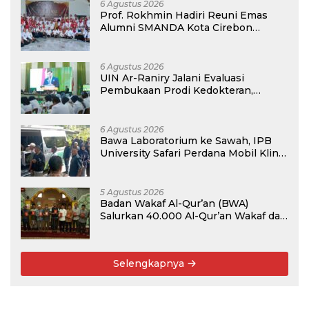
Guru Honorer
6 Agustus 2026
Prof. Rokhmin Hadiri Reuni Emas
Alumni SMANDA Kota Cirebon
Angkatan 76: 50 Tahun Lalu Kita
Pernah Bersama
6 Agustus 2026
UIN Ar-Raniry Jalani Evaluasi
Pembukaan Prodi Kedokteran,
Target Terima Mahasiswa Baru
Tahun Ini
6 Agustus 2026
Bawa Laboratorium ke Sawah, IPB
University Safari Perdana Mobil Klinik
Tanaman
5 Agustus 2026
Badan Wakaf Al-Qur’an (BWA)
Salurkan 40.000 Al-Qur’an Wakaf dan
Perkuat Pemberdayaan Masyarakat
di Kalimantan Barat
Selengkapnya