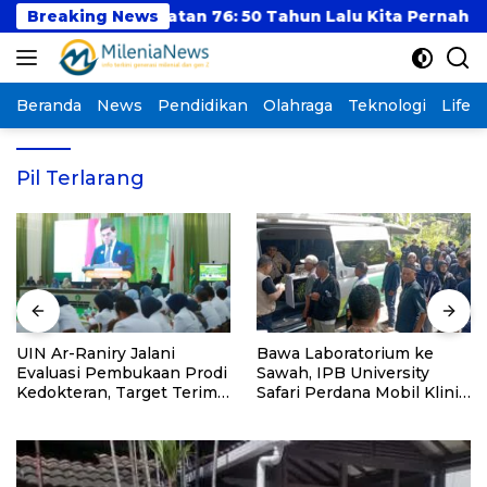
Langsung
Cirebon Angkatan 76: 50 Tahun Lalu Kita Pernah Bersa
Breaking News
ke
konten
Beranda
News
Pendidikan
Olahraga
Teknologi
Lifest
Pil Terlarang
UIN Ar-Raniry Jalani
Bawa Laboratorium ke
Evaluasi Pembukaan Prodi
Sawah, IPB University
Kedokteran, Target Terima
Safari Perdana Mobil Klinik
Mahasiswa Baru Tahun Ini
Tanaman