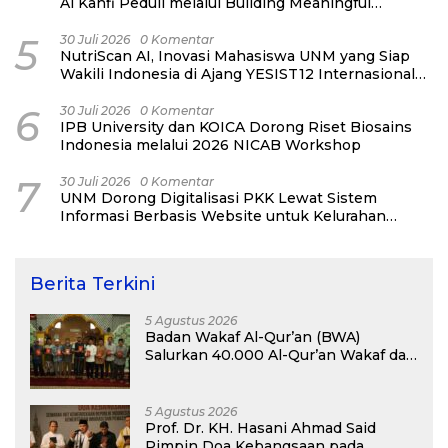
Al Kahfi Peduli melalui Building Meaningful
Connections
5
30 Juli 2026
0 Komentar
NutriScan AI, Inovasi Mahasiswa UNM yang Siap
Wakili Indonesia di Ajang YESIST12 Internasional
2026
6
30 Juli 2026
0 Komentar
IPB University dan KOICA Dorong Riset Biosains
Indonesia melalui 2026 NICAB Workshop
7
30 Juli 2026
0 Komentar
UNM Dorong Digitalisasi PKK Lewat Sistem
Informasi Berbasis Website untuk Kelurahan
Cipinang Melayu
Berita Terkini
5 Agustus 2026
Badan Wakaf Al-Qur’an (BWA)
Salurkan 40.000 Al-Qur’an Wakaf dan
Perkuat Pemberdayaan Masyarakat
di Kalimantan Barat
5 Agustus 2026
Prof. Dr. KH. Hasani Ahmad Said
Pimpin Doa Kebangsaan pada