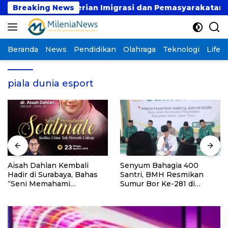
Langsung
1 di Kementerian Imigrasi dan Pemasyarakatan RI
Breaking News
ke
konten
Beranda
News
Pendidikan
Olahraga
Teknologi
Lifest
piala dunia esport
Aisah Dahlan Kembali
Senyum Bahagia 400
Hadir di Surabaya, Bahas
Santri, BMH Resmikan
“Seni Memahami
Sumur Bor Ke-281 di
Soulmate: Ketika Cinta Tak
Ponpes Yambu’ul Quran
Pernah Cukup”
Kediri