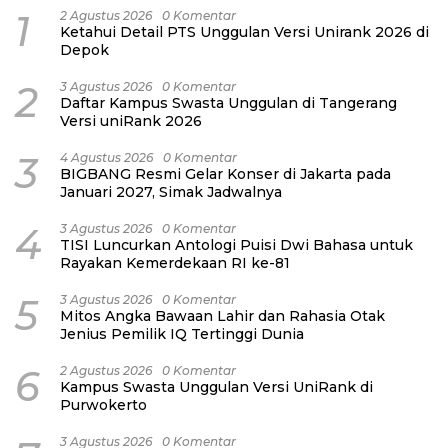
1
2 Agustus 2026
0 Komentar
Ketahui Detail PTS Unggulan Versi Unirank 2026 di
Depok
2
3 Agustus 2026
0 Komentar
Daftar Kampus Swasta Unggulan di Tangerang
Versi uniRank 2026
3
4 Agustus 2026
0 Komentar
BIGBANG Resmi Gelar Konser di Jakarta pada
Januari 2027, Simak Jadwalnya
4
3 Agustus 2026
0 Komentar
TISI Luncurkan Antologi Puisi Dwi Bahasa untuk
Rayakan Kemerdekaan RI ke-81
5
3 Agustus 2026
0 Komentar
Mitos Angka Bawaan Lahir dan Rahasia Otak
Jenius Pemilik IQ Tertinggi Dunia
6
2 Agustus 2026
0 Komentar
Kampus Swasta Unggulan Versi UniRank di
Purwokerto
3 Agustus 2026
0 Komentar