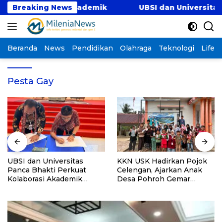
Langsung
 Kolaborasi Akademik
Breaking News
UBSI dan Universitas Pan
ke
konten
Beranda
News
Pendidikan
Olahraga
Teknologi
Lifest
Pesta Gay
UBSI dan Universitas
KKN USK Hadirkan Pojok
Panca Bhakti Perkuat
Celengan, Ajarkan Anak
Kolaborasi Akademik
Desa Pohroh Gemar
Lewat Program PKM
Menabung