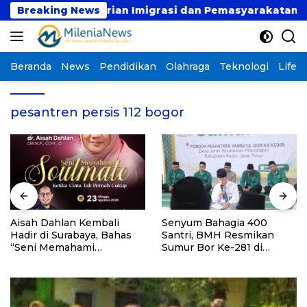
Langsung
1 di Kementerian Imigrasi dan Pemasyarakatan RI
Breaking News
ke
konten
Beranda
News
Pendidikan
Olahraga
Teknologi
Lifest
pesantren persis 112 bogor
Aisah Dahlan Kembali
Senyum Bahagia 400
Hadir di Surabaya, Bahas
Santri, BMH Resmikan
“Seni Memahami
Sumur Bor Ke-281 di
Soulmate: Ketika Cinta Tak
Ponpes Yambu’ul Quran
Pernah Cukup”
Kediri