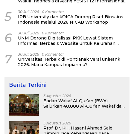
Wakili Indonesia di Ajang YESIST12 Internasional
2026
5
30 Juli 2026
0 Komentar
IPB University dan KOICA Dorong Riset Biosains
Indonesia melalui 2026 NICAB Workshop
6
30 Juli 2026
0 Komentar
UNM Dorong Digitalisasi PKK Lewat Sistem
Informasi Berbasis Website untuk Kelurahan
Cipinang Melayu
7
30 Juli 2026
0 Komentar
Universitas Terbaik di Pontianak Versi uniRank
2026: Mana Kampus Impianmu?
Berita Terkini
5 Agustus 2026
Badan Wakaf Al-Qur’an (BWA)
Salurkan 40.000 Al-Qur’an Wakaf dan
Perkuat Pemberdayaan Masyarakat
di Kalimantan Barat
5 Agustus 2026
Prof. Dr. KH. Hasani Ahmad Said
Pimpin Doa Kebangsaan pada