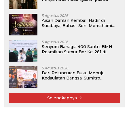
Semarak HUT Kemerdekaan RI Ke-81
di Kementerian Imigrasi dan
Pemasyarakatan RI
5 Agustus 2026
Aisah Dahlan Kembali Hadir di
Surabaya, Bahas “Seni Memahami
Soulmate: Ketika Cinta Tak Pernah
Cukup”
5 Agustus 2026
Senyum Bahagia 400 Santri, BMH
Resmikan Sumur Bor Ke-281 di
Ponpes Yambu’ul Quran Kediri
5 Agustus 2026
Dari Peluncuran Buku Menuju
Kedaulatan Bangsa: Sumitro
Djojohadikusumo, UU Perekonomian
Nasional, dan Jalan Menuju Indonesia
Emas 2045
Selengkapnya