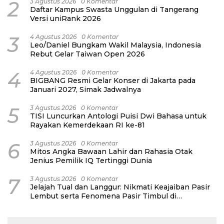
2
3 Agustus 2026
0 Komentar
Daftar Kampus Swasta Unggulan di Tangerang
Versi uniRank 2026
3
4 Agustus 2026
0 Komentar
Leo/Daniel Bungkam Wakil Malaysia, Indonesia
Rebut Gelar Taiwan Open 2026
4
4 Agustus 2026
0 Komentar
BIGBANG Resmi Gelar Konser di Jakarta pada
Januari 2027, Simak Jadwalnya
5
3 Agustus 2026
0 Komentar
TISI Luncurkan Antologi Puisi Dwi Bahasa untuk
Rayakan Kemerdekaan RI ke-81
6
3 Agustus 2026
0 Komentar
Mitos Angka Bawaan Lahir dan Rahasia Otak
Jenius Pemilik IQ Tertinggi Dunia
7
3 Agustus 2026
0 Komentar
Jelajah Tual dan Langgur: Nikmati Keajaiban Pasir
Lembut serta Fenomena Pasir Timbul di
Kepulauan Kei