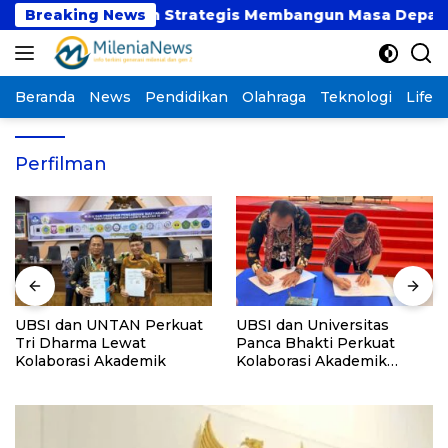
Langsung
aat atau Langkah Strategis Membangun Masa Depan?
Breaking News
ke
konten
Beranda
News
Pendidikan
Olahraga
Teknologi
Lifest
Perfilman
UBSI dan UNTAN Perkuat
UBSI dan Universitas
Tri Dharma Lewat
Panca Bhakti Perkuat
Kolaborasi Akademik
Kolaborasi Akademik
Lewat Program PKM