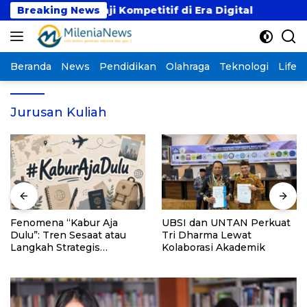
Langsung
 dengan Gaji Kompetitif di Era Digital
Breaking News
Fenomena
ke
konten
Beranda
News
Pendidikan
Olahraga
Teknologi
Lifest
Jurusan Kuliah
Fenomena “Kabur Aja
UBSI dan UNTAN Perkuat
Dulu”: Tren Sesaat atau
Tri Dharma Lewat
Langkah Strategis
Kolaborasi Akademik
Membangun Masa Depan?