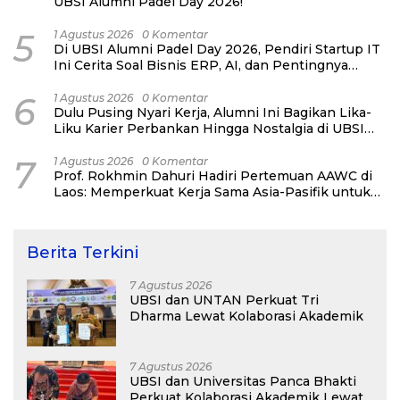
UBSI Alumni Padel Day 2026!
5
1 Agustus 2026
0 Komentar
Di UBSI Alumni Padel Day 2026, Pendiri Startup IT
Ini Cerita Soal Bisnis ERP, AI, dan Pentingnya
Network Alumni
6
1 Agustus 2026
0 Komentar
Dulu Pusing Nyari Kerja, Alumni Ini Bagikan Lika-
Liku Karier Perbankan Hingga Nostalgia di UBSI
Alumni Padel Day 2026
7
1 Agustus 2026
0 Komentar
Prof. Rokhmin Dahuri Hadiri Pertemuan AAWC di
Laos: Memperkuat Kerja Sama Asia-Pasifik untuk
Ketahanan Air dan Iklim
Berita Terkini
7 Agustus 2026
UBSI dan UNTAN Perkuat Tri
Dharma Lewat Kolaborasi Akademik
7 Agustus 2026
UBSI dan Universitas Panca Bhakti
Perkuat Kolaborasi Akademik Lewat