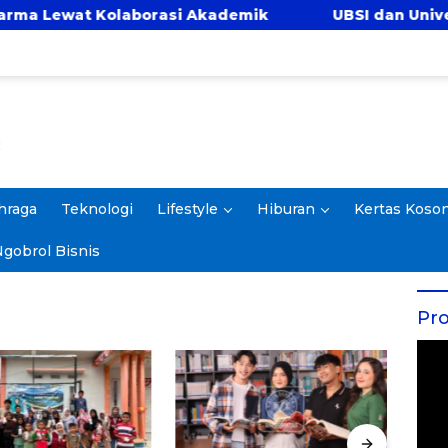
at Kolaborasi Akademik
UBSI dan Universitas 
hraga
Teknologi
Lifestyle
Hiburan
Kertas Koso
gobrol Bisnis
Pro