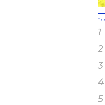
Tr
1
2
3
4
5