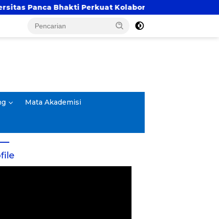
Panca Bhakti Perkuat Kolaborasi Akademik Lewat Progr
ng
Mata Akademisi
file