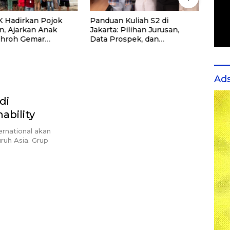
 Hadirkan Pojok
Panduan Kuliah S2 di
Seko
n, Ajarkan Anak
Jakarta: Pilihan Jurusan,
Rutin
ohroh Gemar
Data Prospek, dan
untu
ng
Rekomendasi Kampus
dan 
Ad
di
ability
ernational akan
uh Asia. Grup