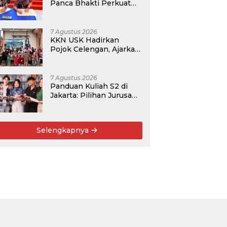
Panca Bhakti Perkuat
Kolaborasi Akademik
Lewat Program PKM
7 Agustus 2026
KKN USK Hadirkan
Pojok Celengan, Ajarkan
Anak Desa Pohroh
Gemar Menabung
7 Agustus 2026
Panduan Kuliah S2 di
Jakarta: Pilihan Jurusan,
Data Prospek, dan
Rekomendasi Kampus
Selengkapnya