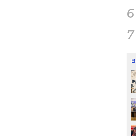
6
7
B