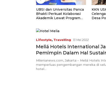
UNTAN Perkuat
UBSI dan Universitas Panca
KKN USK
 Lewat Kolaborasi
Bhakti Perkuat Kolaborasi
Celenga
Akademik Lewat Program
Desa P
PKM
Menabu
Lifestyle
,
Travelling
13 Mei 2022
Meliá Hotels International Ja
Pemimpin Dalam Hal Sustain
Milenianews.com, Jakarta – Meliá Hotels Int
memperluas pengembangan mereka di selur
hotel…