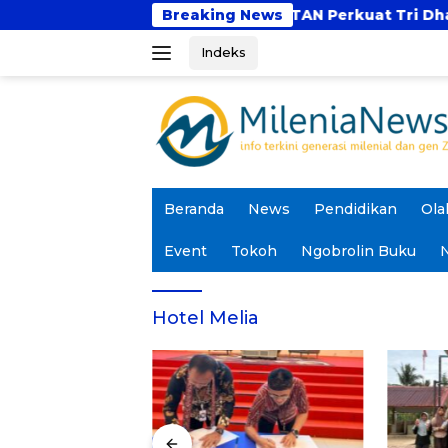
Langsung
 Depan?
UBSI dan UNTAN Perkuat Tri Dharma Lew
Breaking News
ke
Indeks
konten
Beranda
News
Pendidikan
Ola
Event
Tokoh
Ngobrolin Buku
N
Hotel Melia