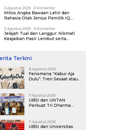
RI ke-81
3 Agustus 2026
0 Komentar
Mitos Angka Bawaan Lahir dan
Rahasia Otak Jenius Pemilik IQ
Tertinggi Dunia
3 Agustus 2026
0 Komentar
Jelajah Tual dan Langgur: Nikmati
Keajaiban Pasir Lembut serta
Fenomena Pasir Timbul di Kepulauan
Kei
erita Terkini
8 Agustus 2026
Fenomena “Kabur Aja
Dulu”: Tren Sesaat atau
Langkah Strategis
Membangun Masa
Depan?
7 Agustus 2026
UBSI dan UNTAN
Perkuat Tri Dharma
Lewat Kolaborasi
Akademik
7 Agustus 2026
UBSI dan Universitas