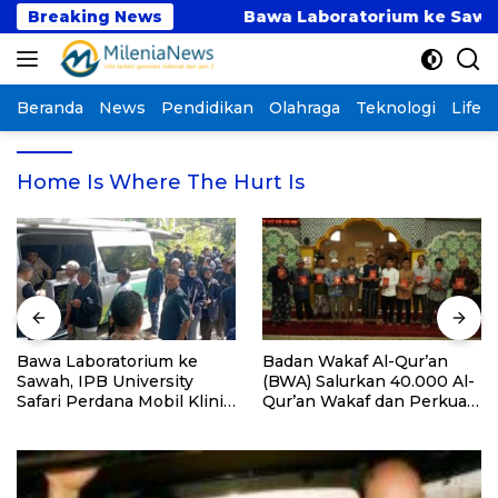
Langsung
aru Tahun Ini
Breaking News
Bawa Laboratorium ke Sawah, IPB 
ke
konten
Beranda
News
Pendidikan
Olahraga
Teknologi
Lifest
Home Is Where The Hurt Is
Bawa Laboratorium ke
Badan Wakaf Al-Qur’an
Sawah, IPB University
(BWA) Salurkan 40.000 Al-
Safari Perdana Mobil Klinik
Qur’an Wakaf dan Perkuat
Tanaman
Pemberdayaan Masyarakat
di Kalimantan Barat