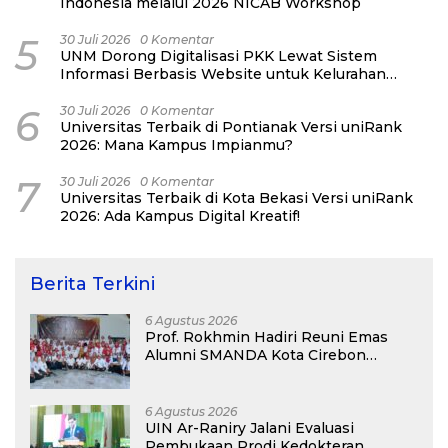
Indonesia melalui 2026 NICAB Workshop
5
30 Juli 2026
0 Komentar
UNM Dorong Digitalisasi PKK Lewat Sistem
Informasi Berbasis Website untuk Kelurahan
Cipinang Melayu
6
30 Juli 2026
0 Komentar
Universitas Terbaik di Pontianak Versi uniRank
2026: Mana Kampus Impianmu?
7
30 Juli 2026
0 Komentar
Universitas Terbaik di Kota Bekasi Versi uniRank
2026: Ada Kampus Digital Kreatif!
Berita Terkini
6 Agustus 2026
Prof. Rokhmin Hadiri Reuni Emas
Alumni SMANDA Kota Cirebon
Angkatan 76: 50 Tahun Lalu Kita
Pernah Bersama
6 Agustus 2026
UIN Ar-Raniry Jalani Evaluasi
Pembukaan Prodi Kedokteran,