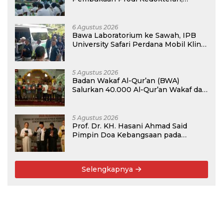
Target Terima Mahasiswa Baru
Tahun Ini
6 Agustus 2026
Bawa Laboratorium ke Sawah, IPB
University Safari Perdana Mobil Klinik
Tanaman
5 Agustus 2026
Badan Wakaf Al-Qur’an (BWA)
Salurkan 40.000 Al-Qur’an Wakaf dan
Perkuat Pemberdayaan Masyarakat
di Kalimantan Barat
5 Agustus 2026
Prof. Dr. KH. Hasani Ahmad Said
Pimpin Doa Kebangsaan pada
Semarak HUT Kemerdekaan RI Ke-81
di Kementerian Imigrasi dan
Pemasyarakatan RI
Selengkapnya