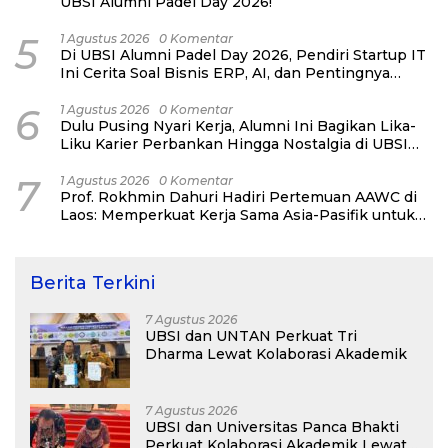
UBSI Alumni Padel Day 2026!
5
1 Agustus 2026
0 Komentar
Di UBSI Alumni Padel Day 2026, Pendiri Startup IT
Ini Cerita Soal Bisnis ERP, AI, dan Pentingnya
Network Alumni
6
1 Agustus 2026
0 Komentar
Dulu Pusing Nyari Kerja, Alumni Ini Bagikan Lika-
Liku Karier Perbankan Hingga Nostalgia di UBSI
Alumni Padel Day 2026
7
1 Agustus 2026
0 Komentar
Prof. Rokhmin Dahuri Hadiri Pertemuan AAWC di
Laos: Memperkuat Kerja Sama Asia-Pasifik untuk
Ketahanan Air dan Iklim
Berita Terkini
7 Agustus 2026
UBSI dan UNTAN Perkuat Tri
Dharma Lewat Kolaborasi Akademik
7 Agustus 2026
UBSI dan Universitas Panca Bhakti
Perkuat Kolaborasi Akademik Lewat