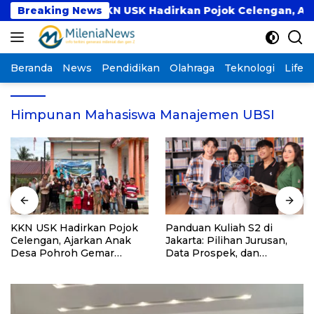
Langsung
m PKM
Breaking News
KKN USK Hadirkan Pojok Celengan, Ajark
ke
konten
Beranda
News
Pendidikan
Olahraga
Teknologi
Lifest
Himpunan Mahasiswa Manajemen UBSI
KKN USK Hadirkan Pojok
Panduan Kuliah S2 di
Celengan, Ajarkan Anak
Jakarta: Pilihan Jurusan,
Desa Pohroh Gemar
Data Prospek, dan
Menabung
Rekomendasi Kampus