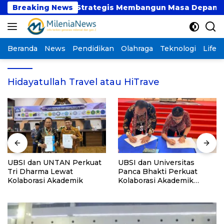
Langsung
t atau Langkah Strategis Membangun Masa Depan?
Breaking News
ke
konten
Beranda
News
Pendidikan
Olahraga
Teknologi
Lifest
Hidayatullah Travel atau HiTrave
UBSI dan UNTAN Perkuat
UBSI dan Universitas
Tri Dharma Lewat
Panca Bhakti Perkuat
Kolaborasi Akademik
Kolaborasi Akademik
Lewat Program PKM