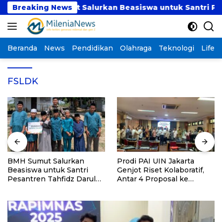
Langsung
Breaking News
BMH Sumut Salurkan Beasiswa untuk Santri Pesantre
ke
konten
Beranda
News
Pendidikan
Olahraga
Teknologi
Lifest
FSLDK
BMH Sumut Salurkan
Prodi PAI UIN Jakarta
Beasiswa untuk Santri
Genjot Riset Kolaboratif,
Pesantren Tahfidz Darul
Antar 4 Proposal ke
Hijrah Deli Serdang
Kompetisi BRIN 2026