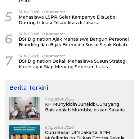
Pilih?
5
31 Juli 2026
0 Komentar
Mahasiswa LSPR Gelar Kampanye DisLabel
Dorong Inklusi Disabilitas di Jakarta
6
31 Juli 2026
0 Komentar
BSI Digination Ajak Mahasiswa Bangun Personal
Branding dan Bijak Bermedia Sosial Sejak Kuliah
7
31 Juli 2026
0 Komentar
BSI Digination Bekali Mahasiswa Susun Strategi
Karier agar Siap Menang Sebelum Lulus
Berita Terkini
7 Agustus 2026
KH Muhyiddin Junaidi: Guru yang
Baik adalah Murobbi, bukan Sakadar
Mu’allim
6 Agustus 2026
Guru Besar UIN Jakarta: SPM
Mu’allimin itu Bukan Entitas Sekolah