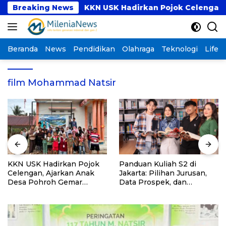
Langsung
ogram PKM
Breaking News
KKN USK Hadirkan Pojok Celengan, A
ke
konten
Beranda
News
Pendidikan
Olahraga
Teknologi
Lifest
film Mohammad Natsir
KKN USK Hadirkan Pojok
Panduan Kuliah S2 di
Celengan, Ajarkan Anak
Jakarta: Pilihan Jurusan,
Desa Pohroh Gemar
Data Prospek, dan
Menabung
Rekomendasi Kampus