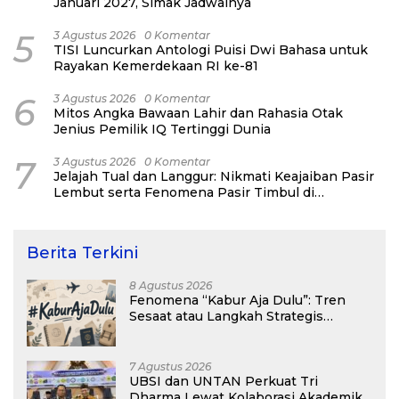
Januari 2027, Simak Jadwalnya
5
3 Agustus 2026
0 Komentar
TISI Luncurkan Antologi Puisi Dwi Bahasa untuk
Rayakan Kemerdekaan RI ke-81
6
3 Agustus 2026
0 Komentar
Mitos Angka Bawaan Lahir dan Rahasia Otak
Jenius Pemilik IQ Tertinggi Dunia
7
3 Agustus 2026
0 Komentar
Jelajah Tual dan Langgur: Nikmati Keajaiban Pasir
Lembut serta Fenomena Pasir Timbul di
Kepulauan Kei
Berita Terkini
8 Agustus 2026
Fenomena “Kabur Aja Dulu”: Tren
Sesaat atau Langkah Strategis
Membangun Masa Depan?
7 Agustus 2026
UBSI dan UNTAN Perkuat Tri
Dharma Lewat Kolaborasi Akademik