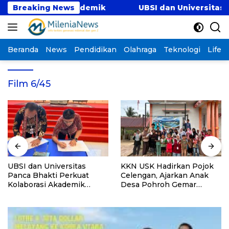
Langsung
 Kolaborasi Akademik
Breaking News
UBSI dan Universitas Pan
ke
konten
Beranda
News
Pendidikan
Olahraga
Teknologi
Lifest
Film 6/45
UBSI dan Universitas
KKN USK Hadirkan Pojok
Panca Bhakti Perkuat
Celengan, Ajarkan Anak
Kolaborasi Akademik
Desa Pohroh Gemar
Lewat Program PKM
Menabung