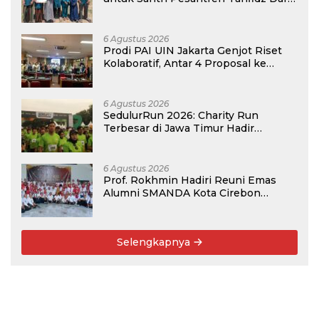
Hijrah Deli Serdang
6 Agustus 2026
Prodi PAI UIN Jakarta Genjot Riset
Kolaboratif, Antar 4 Proposal ke
Kompetisi BRIN 2026
6 Agustus 2026
SedulurRun 2026: Charity Run
Terbesar di Jawa Timur Hadir
Kembali, Targetkan 3.000 Peserta
untuk Dukung Pendidikan Santri dan
Guru Honorer
6 Agustus 2026
Prof. Rokhmin Hadiri Reuni Emas
Alumni SMANDA Kota Cirebon
Angkatan 76: 50 Tahun Lalu Kita
Pernah Bersama
Selengkapnya