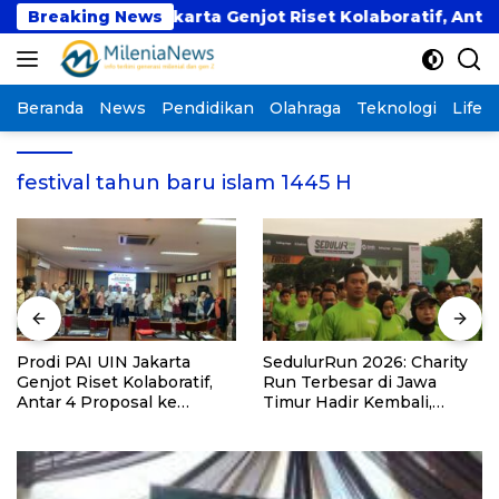
Langsung
rodi PAI UIN Jakarta Genjot Riset Kolaboratif, Antar 4 P
Breaking News
ke
konten
Beranda
News
Pendidikan
Olahraga
Teknologi
Lifest
festival tahun baru islam 1445 H
Prodi PAI UIN Jakarta
SedulurRun 2026: Charity
Genjot Riset Kolaboratif,
Run Terbesar di Jawa
Antar 4 Proposal ke
Timur Hadir Kembali,
Kompetisi BRIN 2026
Targetkan 3.000 Peserta
untuk Dukung Pendidikan
Santri dan Guru Honorer