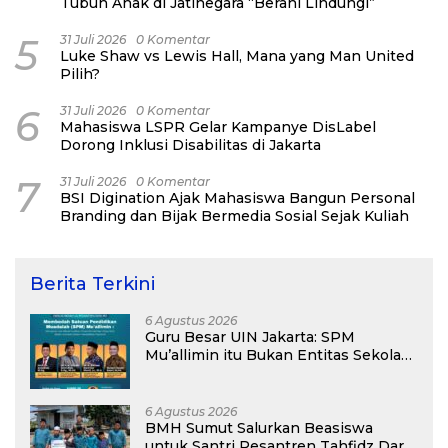
Tubuh Anak di Jatinegara “Berani Lindungi”
5
31 Juli 2026
0 Komentar
Luke Shaw vs Lewis Hall, Mana yang Man United
Pilih?
6
31 Juli 2026
0 Komentar
Mahasiswa LSPR Gelar Kampanye DisLabel
Dorong Inklusi Disabilitas di Jakarta
7
31 Juli 2026
0 Komentar
BSI Digination Ajak Mahasiswa Bangun Personal
Branding dan Bijak Bermedia Sosial Sejak Kuliah
Berita Terkini
6 Agustus 2026
Guru Besar UIN Jakarta: SPM
Mu’allimin itu Bukan Entitas Sekolah
atau Madrasah
6 Agustus 2026
BMH Sumut Salurkan Beasiswa
untuk Santri Pesantren Tahfidz Darul