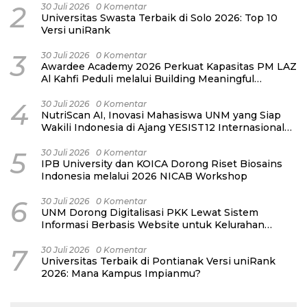
2
30 Juli 2026
0 Komentar
Universitas Swasta Terbaik di Solo 2026: Top 10
Versi uniRank
3
30 Juli 2026
0 Komentar
Awardee Academy 2026 Perkuat Kapasitas PM LAZ
Al Kahfi Peduli melalui Building Meaningful
Connections
4
30 Juli 2026
0 Komentar
NutriScan AI, Inovasi Mahasiswa UNM yang Siap
Wakili Indonesia di Ajang YESIST12 Internasional
2026
5
30 Juli 2026
0 Komentar
IPB University dan KOICA Dorong Riset Biosains
Indonesia melalui 2026 NICAB Workshop
6
30 Juli 2026
0 Komentar
UNM Dorong Digitalisasi PKK Lewat Sistem
Informasi Berbasis Website untuk Kelurahan
Cipinang Melayu
7
30 Juli 2026
0 Komentar
Universitas Terbaik di Pontianak Versi uniRank
2026: Mana Kampus Impianmu?