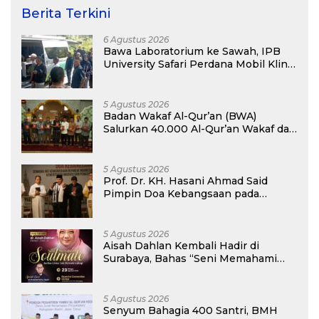
Berita Terkini
6 Agustus 2026
Bawa Laboratorium ke Sawah, IPB
University Safari Perdana Mobil Klinik
Tanaman
5 Agustus 2026
Badan Wakaf Al-Qur’an (BWA)
Salurkan 40.000 Al-Qur’an Wakaf dan
Perkuat Pemberdayaan Masyarakat
di Kalimantan Barat
5 Agustus 2026
Prof. Dr. KH. Hasani Ahmad Said
Pimpin Doa Kebangsaan pada
Semarak HUT Kemerdekaan RI Ke-81
di Kementerian Imigrasi dan
Pemasyarakatan RI
5 Agustus 2026
Aisah Dahlan Kembali Hadir di
Surabaya, Bahas “Seni Memahami
Soulmate: Ketika Cinta Tak Pernah
Cukup”
5 Agustus 2026
Senyum Bahagia 400 Santri, BMH