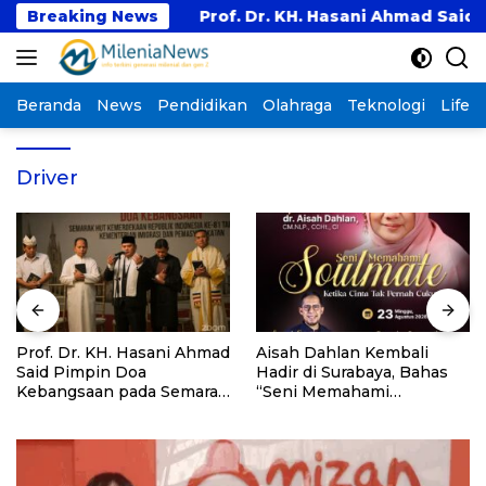
Langsung
tan Barat
Breaking News
Prof. Dr. KH. Hasani Ahmad Said Pim
ke
konten
Beranda
News
Pendidikan
Olahraga
Teknologi
Lifest
Driver
Prof. Dr. KH. Hasani Ahmad
Aisah Dahlan Kembali
Said Pimpin Doa
Hadir di Surabaya, Bahas
Kebangsaan pada Semarak
“Seni Memahami
HUT Kemerdekaan RI Ke-
Soulmate: Ketika Cinta Tak
81 di Kementerian Imigrasi
Pernah Cukup”
dan Pemasyarakatan RI